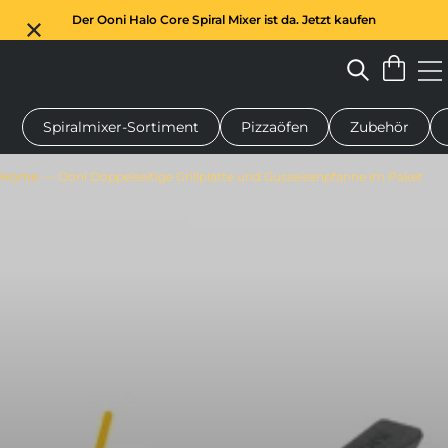
Der Ooni Halo Core Spiral Mixer ist da. Jetzt kaufen
Spiralmixer-Sortiment
Pizzaöfen
Zubehör
n-Pizzaofen
Teigmischer
Geschenke
Servierbretter
Schu
Home
Ooni Doppelseitige Grillplatte und Gusseisenpfanne im Paket