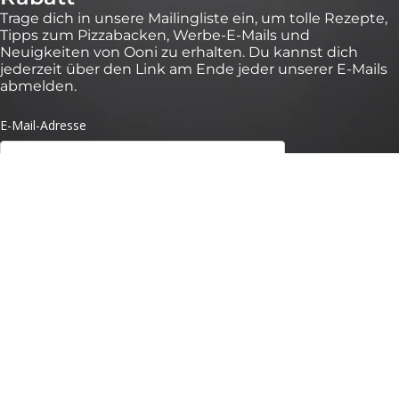
Trage dich in unsere Mailingliste ein, um tolle Rezepte,
Tipps zum Pizzabacken, Werbe-E-Mails und
Neuigkeiten von Ooni zu erhalten. Du kannst dich
jederzeit über den Link am Ende jeder unserer E-Mails
abmelden.
*Gültig für 30 Tage bei Bestellungen über 100 € auf https://eu.ooni.com/de (nicht
gültig bei Händlern). Nur für Erstanmeldungen. Einmalige Nutzung und nicht
übertragbar. Ausgenommen sind: Pakete, Ooni Halo Core und
Geschenkgutscheine. Zukünftige Produktneueinführungen können von dieser
Aktion ausgeschlossen sein. Dieser Code kann nicht mit anderen Rabatten
kombiniert werden. Mit dem Absenden dieses Formulars stimmst du dem Erhalt
von Marketing-E-Mails und der Verarbeitung deiner Daten durch Ooni zu. Deine
Daten sind bei uns sicher, siehe unsere Datenschutzbestimmungen. Mit dem
Absenden dieses Formulars stimmst du dem Erhalt von Marketing-E-Mails und
der Verarbeitung deiner Daten durch Ooni zu. Deine Daten sind bei uns sicher,
siehe unsere
Datenschutzbestimmungen.