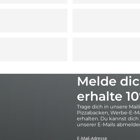
Melde dic
erhalte 1
Trage dich in unsere Mail
Pizzabacken, Werbe-E-Ma
erhalten. Du kannst dich
unserer E-Mails abmelde