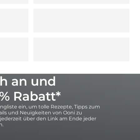
h an und
0% Rabatt*
ingliste ein, um tolle Rezepte, Tipps zum
ils und Neuigkeiten von Ooni zu
 jederzeit über den Link am Ende jeder
n.