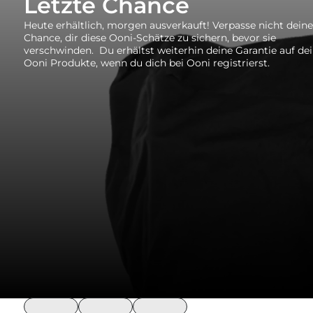
Letzte Chance
Heute erhältlich, morgen ausverkauft! Verpasse nicht deine
Chance, dir diese Ooni-Schätze zu sichern, bevor sie
verschwinden.
Du erhältst weiterhin deine
Garantie
auf de
Ooni Produkte, wenn du dich bei Ooni registrierst.
loading
loading
loading