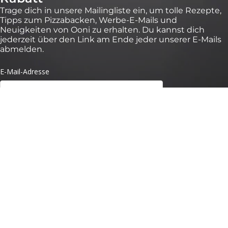
Trage dich in unsere Mailingliste ein, um tolle Rezepte,
Tipps zum Pizzabacken, Werbe-E-Mails und
Neuigkeiten von Ooni zu erhalten. Du kannst dich
jederzeit über den Link am Ende jeder unserer E-Mails
abmelden.
*Gültig für 30 Tage bei Bestellungen über 100 € auf https://eu.ooni.com/de (nicht
gültig bei Händlern). Nur für Erstanmeldungen. Einmalige Nutzung und nicht
übertragbar. Ausgenommen sind: Pakete, Ooni Halo Core und
Geschenkgutscheine. Zukünftige Produktneueinführungen können von dieser
Aktion ausgeschlossen sein. Dieser Code kann nicht mit anderen Rabatten
kombiniert werden. Mit dem Absenden dieses Formulars stimmst du dem Erhalt
von Marketing-E-Mails und der Verarbeitung deiner Daten durch Ooni zu. Deine
Daten sind bei uns sicher, siehe unsere Datenschutzbestimmungen. Mit dem
Absenden dieses Formulars stimmst du dem Erhalt von Marketing-E-Mails und
der Verarbeitung deiner Daten durch Ooni zu. Deine Daten sind bei uns sicher,
siehe unsere
Datenschutzbestimmungen.