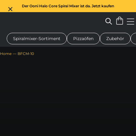
Der Ooni Halo Core Spiral Mixer ist da. Jetzt kaufen
Spiralmixer-Sortiment
Pizzaöfen
Zubehör
n-Pizzaofen
Teigmischer
Geschenke
Servierbretter
Schu
Home
BFCM-10