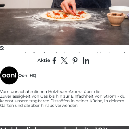
5:
Starten Sie die Pizza in den Ofen und kochen Sie
Aktie
60 bis 90 Sekunden lang und drehen Sie sie alle
Auf Facebook teilen
Teilen auf X
Auf Pinterest pinnen
Auf LinkedIn teilen
20 Sekunden für einen gleichmäßigen Backen.
Ooni HQ
6:
Entfernen Sie die Pizza aus dem Ofen.
Vom unnachahmlichen Holzfeuer-Aroma über die
Zuverlässigkeit von Gas bis hin zur Einfachheit von Strom - du
Schneiden, servieren und genießen.
kannst unsere tragbaren Pizzaöfen in deiner Küche, in deinem
Garten und darüber hinaus verwenden.