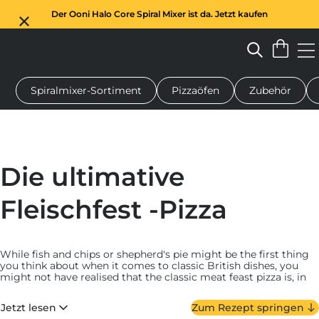
Der Ooni Halo Core Spiral Mixer ist da. Jetzt kaufen
Spiralmixer-Sortiment
Pizzaöfen
Zubehör
n-Pizzaofen
Teigmischer
Geschenke
Servierbretter
Schu
Die ultimative
Fleischfest -Pizza
While fish and chips or shepherd's pie might be the first thing
you think about when it comes to classic British dishes, you
might not have realised that the classic meat feast pizza is, in
fact, a British creation!
Jetzt lesen
Zum Rezept springen
For our interpretation, we’ve opted for a soft base topped with