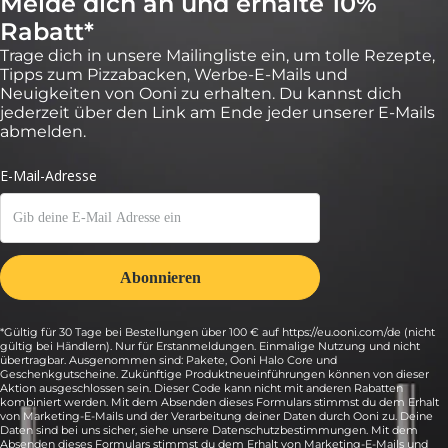
Melde dich an und erhalte 10%
Rabatt*
Trage dich in unsere Mailingliste ein, um tolle Rezepte,
Tipps zum Pizzabacken, Werbe-E-Mails und
Neuigkeiten von Ooni zu erhalten. Du kannst dich
jederzeit über den Link am Ende jeder unserer E-Mails
abmelden.
*Gültig für 30 Tage bei Bestellungen über 100 € auf https://eu.ooni.com/de (nicht
gültig bei Händlern). Nur für Erstanmeldungen. Einmalige Nutzung und nicht
übertragbar. Ausgenommen sind: Pakete, Ooni Halo Core und
Geschenkgutscheine. Zukünftige Produktneueinführungen können von dieser
Aktion ausgeschlossen sein. Dieser Code kann nicht mit anderen Rabatten
kombiniert werden. Mit dem Absenden dieses Formulars stimmst du dem Erhalt
von Marketing-E-Mails und der Verarbeitung deiner Daten durch Ooni zu. Deine
Daten sind bei uns sicher, siehe unsere Datenschutzbestimmungen. Mit dem
Absenden dieses Formulars stimmst du dem Erhalt von Marketing-E-Mails und