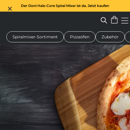
Der Ooni Halo Core Spiral Mixer ist da. Jetzt kaufen
Spiralmixer-Sortiment
Pizzaöfen
Zubehör
n-Pizzaofen
Teigmischer
Geschenke
Servierbretter
Schu