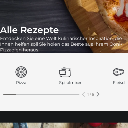
be
warzgrau
ieferblau
Alle Rezepte
hlandgrün
Entdecken Sie eine Welt kulinarischer Inspiration, die
Ihnen helfen soll
Sie holen das Beste aus Ihrem Ooni-
Pizzaofen heraus.
be
ieferblau
warzgrau
hlandgrün
Pizza
Spiralmixer
Fleisch
1
/
6