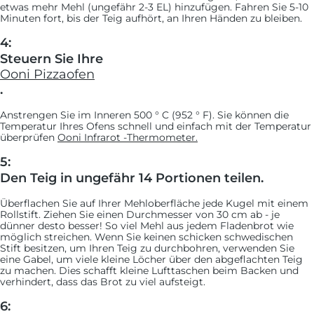
etwas mehr Mehl (ungefähr 2-3 EL) hinzufügen. Fahren Sie 5-10
Minuten fort, bis der Teig aufhört, an Ihren Händen zu bleiben.
4:
Steuern Sie Ihre
Ooni Pizzaofen
.
Anstrengen Sie im Inneren 500 ° C (952 ° F). Sie können die
Temperatur Ihres Ofens schnell und einfach mit der Temperatur
überprüfen
Ooni Infrarot -Thermometer.
5:
Den Teig in ungefähr 14 Portionen teilen.
Überflachen Sie auf Ihrer Mehloberfläche jede Kugel mit einem
Rollstift. Ziehen Sie einen Durchmesser von 30 cm ab - je
dünner desto besser! So viel Mehl aus jedem Fladenbrot wie
möglich streichen. Wenn Sie keinen schicken schwedischen
Stift besitzen, um Ihren Teig zu durchbohren, verwenden Sie
eine Gabel, um viele kleine Löcher über den abgeflachten Teig
zu machen. Dies schafft kleine Lufttaschen beim Backen und
verhindert, dass das Brot zu viel aufsteigt.
6: