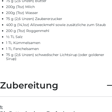
75 g (2,6 Unzen) Butter
200g (7oz) Milch
200g (7oz) Wasser
75 g (2,6 Unzen) Zaubererzucker
400 g (14,1oz) Allzweckmehl sowie zusätzliche zum Staub
200 g (7oz) Roggenmehl
½ TL Salz
1 TL Kümmelsamen
1 TL Fenchelsamen
75 g (2,6 Unzen) schwedischer Lichtsirup (oder goldener
Sirup)
Zubereitung
1: