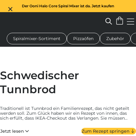
Der Ooni Halo Core Spiral Mixer ist da. Jetzt kaufen
Spiralmixer-Sortiment
Pizzaöfen
Zubehör
n-Pizzaofen
Teigmischer
Geschenke
Servierbretter
Schu
Schwedischer
Tunnbrod
Traditionell ist Tunnbrod ein Familienrezept, das nicht geteilt
werden soll. Zum Glück haben wir ein Rezept von innen, das
sich erfüllt, dass IKEA-Checkout das Verlangen. Sie müssen
nicht länger gegen die Gänge von Flat-Pack-Möbeln kämpfen,
um Ihr Ziel zu erreichen. Perfekt für Wraps, Mittagessen und
Jetzt lesen
Zum Rezept springen
Snacks und dieses klassische schwedische Fladenbrot ist