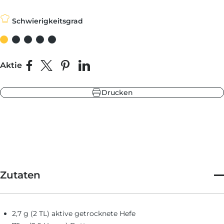
süchtig machend vielseitig!
Schwierigkeitsgrad
be
warzgrau
ieferblau
hlandgrün
Aktie
Auf Facebook teilen
Teilen auf X
Auf Pinterest pinnen
Auf LinkedIn teilen
Drucken
be
ieferblau
warzgrau
hlandgrün
Zutaten
2,7 g (2 TL) aktive getrocknete Hefe