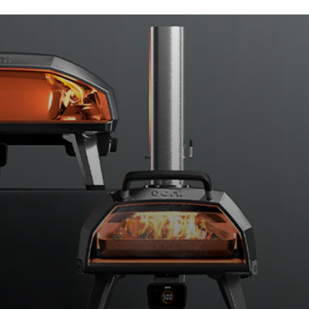
9:
Wenn der Teig fertig gegangen ist, b
gefolgt von 25g Mozzarella, 25g Ch
Streue den Käse auch unbedingt in die äußeren
erhältst. Falls gewünscht, gib die Hälfte der d
den Käse.
10:
Drehe die Flamme des Ofens auf die 
Stelle die Backform in den vorderen Bereich de
ist. Lasse die Ofentür offen, während die Pizza
Backform alle 2 Minuten, sodass der Boden gleic
aufnimmt. Backe die Pizza für 10 bis 15 Minuten
Größe der Backform, die du benutzt.