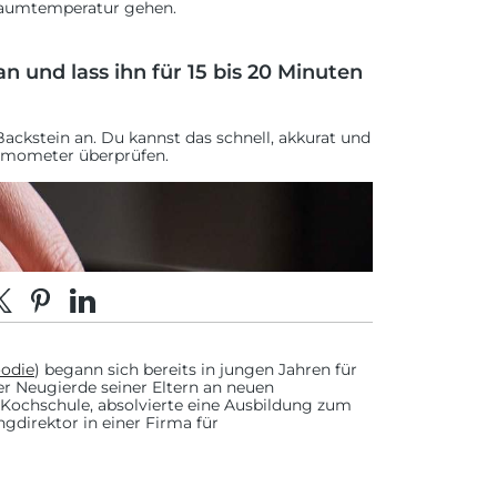
 Raumtemperatur gehen.
n und lass ihn für 15 bis 20 Minuten
ackstein an. Du kannst das schnell, akkurat und
ermometer überprüfen.
acebook teilen
eilen auf X
Auf Pinterest pinnen
Auf LinkedIn teilen
oodie
) begann sich bereits in jungen Jahren für
der Neugierde seiner Eltern an neuen
Kochschule, absolvierte eine Ausbildung zum
ngdirektor in einer Firma für