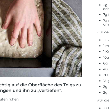
3g 
ode
7g 
7g 
um 
Für de
12 
1 m
1 K
10g
6g
400
200
½ 
htig auf die Oberfläche des Teigs zu
2g 
ingen und ihn zu „vertiefen“.
2g 
nuten ruhen.
Für di
100