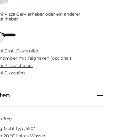
i Pizza-Servierheber
oder ein anderer
allheber
i Profi-Pizzaroller
ndmixer mit Teighaken (optional)
i Pizzaschieber
i Pizzaofen
ten
n Teig:
g Mehl Typ „550“
g 20 °C kaltes Wasser