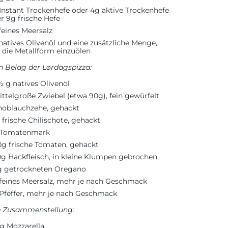
Instant Trockenhefe oder 4g aktive Trockenhefe
r 9g frische Hefe
feines Meersalz
natives Olivenöl und eine zusätzliche Menge,
die Metallform einzuölen
n Belag der Lørdagspizza:
½ g natives Olivenöl
ittelgroße Zwiebel (etwa 90g), fein gewürfelt
noblauchzehe, gehackt
 frische Chilischote, gehackt
 Tomatenmark
g frische Tomaten, gehackt
g Hackfleisch, in kleine Klumpen gebrochen
g getrockneten Oregano
feines Meersalz, mehr je nach Geschmack
Pfeffer, mehr je nach Geschmack
e Zusammenstellung:
g Mozzarella