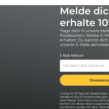
Melde dic
erhalte 1
Trage dich in unsere Mail
Pizzabacken, Werbe-E-Ma
erhalten. Du kannst dich
unserer E-Mails abmelde
estreiche ihn mit 350g der Sauce,
eddar und 25g Gouda.
 Ecken, damit du das köstliche Knuspern
ünn geschnittenen Chorizo und der Paprika über
niedrigste Stufe.
s Ofens, damit sie nicht so nah an der Flamme
*Gültig für 30 Tage bei Bestellungen 
 bäckt. Nutze Ofenhandschuhe und drehe die
Händlern). Nur für Erstanmeldungen
sind: Pakete, Ooni Halo Core und G
hmäßig bäckt, da er die Hitze des Steins
können von dieser Aktion ausgeschlo
, abhängig von der Dicke der Kruste und von der
kombiniert werden. Mit dem Absende