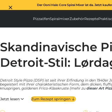
Der Ooni Halo Core Spiral Mixer ist da. Jetzt kaufe
Pizzaöfen
Spiralmixer
Zubehör
Rezepte
Praktis
Pizzaöfen submenu
Spiralmixer subm
Zubehör s
Skandinavische P
Detroit-Stil: Lørd
Detroit Style Pizza (DSP) ist seit ihrer Erfindung in den 1940er 
begeistert mit ihrer charakteristischen Form, dem dicken, fluf
knusprigen, goldenen Frico-Käsekruste (mehr zu
dieser Art Pi
Pfannenpizzen liest du hier
). Wir von Ooni sind sogar solche 
eigenes
Detroit Style Pizzablech
entwickelt haben, das traditi
Jetzt lesen
Zum Rezept springen
Technologie perfekt miteinander kombiniert, um diese authenti
zuhause zu backen. Außerdem haben wir Köche, Autoren und P
Globus beauftragt, diesem Klassiker ihre ganz eigene Note zu v