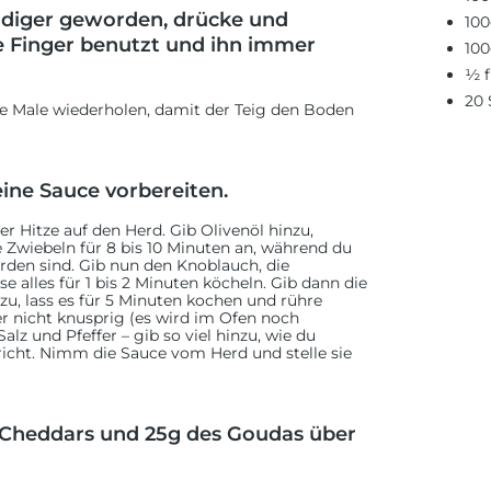
idiger geworden, drücke und
100
ne Finger benutzt und ihn immer
10
½ f
20 
e Male wiederholen, damit der Teig den Boden
ine Sauce vorbereiten.
ger Hitze auf den Herd. Gib Olivenöl hinzu,
 Zwiebeln für 8 bis 10 Minuten an, während du
rden sind. Gib nun den Knoblauch, die
 alles für 1 bis 2 Minuten köcheln. Gib dann die
u, lass es für 5 Minuten kochen und rühre
ber nicht knusprig (es wird im Ofen noch
lz und Pfeffer – gib so viel hinzu, wie du
cht. Nimm die Sauce vom Herd und stelle sie
s Cheddars und 25g des Goudas über