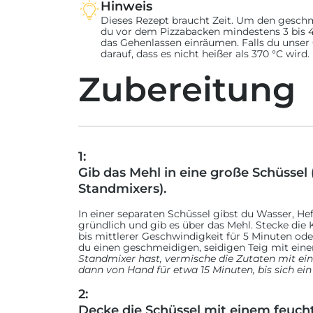
mit seinem „Lørdagspizza-Belag“. Er ist ähnlich wie eine italien
Hinweis
Sauce aus Zwiebeln, Hackfleisch, Tomatenmark und Tomaten, die
Dieses Rezept braucht Zeit. Um den geschma
verzichtet.
du vor dem Pizzabacken mindestens 3 bis 4
das Gehenlassen einräumen. Falls du unser 
Für den Käse nutzt Tore eine Kombination aus Mozzarella, Che
darauf, dass es nicht heißer als 370 °C wird.
traditionellen Wisconsin Brick Käse, der typisch für eine Detroit 
und trotzdem ein reichhaltiges, buttriges Ergebnis zu erzielen. F
Zubereitung
käsig, schmeckt diese Samstagspizza auch an jedem anderen T
weiß? Diese Interpretation einer Detroit Style Pizza könnte die
in Norwegen einläuten.
Du willst mehr Varianten der klassischen Detroit Style Pizza au
Blick auf unsere klassischen Detroit-Rezepte oder klicke unten f
Rezepte aus der ganzen Welt.
1:
UK Detroit Style Pizza: Käsige Baked Beans auf Toast
Gib das Mehl in eine große Schüssel 
Kanadische Detroit Style Sauerteig Pizza: Bloody Caesa
Standmixers).
Italienische Detroit Style Pizza: Rote Paprika mit Pecor
In einer separaten Schüssel gibst du Wasser, He
Deutsche Detroit Style Pizza: Currywurst
gründlich und gib es über das Mehl. Stecke die 
bis mittlerer Geschwindigkeit für 5 Minuten oder
Französische Detroit Style Dessert Pizza: Tarte Tatin
du einen geschmeidigen, seidigen Teig mit einer 
Standmixer hast, vermische die Zutaten mit ei
Australische Detroit Style Pizza: Deep End Pizza’s “The 
dann von Hand für etwa 15 Minuten, bis sich ei
Australier)
2:
Decke die Schüssel mit einem feucht