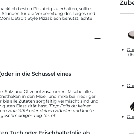
ische Bolognese, mit einer
Zub
 auf Karotten und Sellerie
cklich besten Pizzateig zu erhalten, solltest
 Stunden für die Vorbereitung des Teiges und
Ooni Detroit Style Pizzablech benutzt, achte
ddar und Gouda, um den
Style Pizza ist, zu ersetzen
leischig, würzig und extra-
ag der Woche. Und wer
 nächste Pizza-Begeisterung
Oon
sprobieren? Dann wirf einen
(16
ür andere DSP-inspirierte
(oder in die Schüssel eines
r
Oon
ino und Provola Silanaa
fe, Salz und Olivenöl zusammen. Mische alles
Knethaken in den Mixer und mixe bei niedriger
 bis alle Zutaten sorgfältig vermischt sind und
guten Elastizität hast.
Tipp: Falls du keinen
nem Holzlöffel oder deinen Händen und knete
New Aussie” (der neue
n geschmeidiger Teig formt.
Oon
en Tuch oder Frischhaltefolie ab