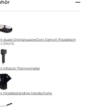
ehör
i duale Digitalwaage
Ooni Detroit Pizzablech
 x 24cm)
i Infrarot Thermometer
i hitzebeständige Handschuhe