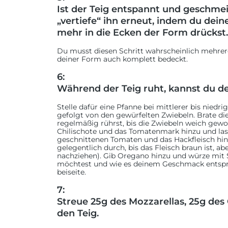
Ist der Teig entspannt und geschme
„vertiefe“ ihn erneut, indem du dei
mehr in die Ecken der Form drückst.
Du musst diesen Schritt wahrscheinlich mehrer
deiner Form auch komplett bedeckt.
6:
Während der Teig ruht, kannst du de
Stelle dafür eine Pfanne bei mittlerer bis niedri
gefolgt von den gewürfelten Zwiebeln. Brate die
regelmäßig rührst, bis die Zwiebeln weich gewo
Chilischote und das Tomatenmark hinzu und lasse
geschnittenen Tomaten und das Hackfleisch hinz
gelegentlich durch, bis das Fleisch braun ist, a
nachziehen). Gib Oregano hinzu und würze mit Sa
möchtest und wie es deinem Geschmack entspri
beiseite.
7:
Streue 25g des Mozzarellas, 25g de
den Teig.