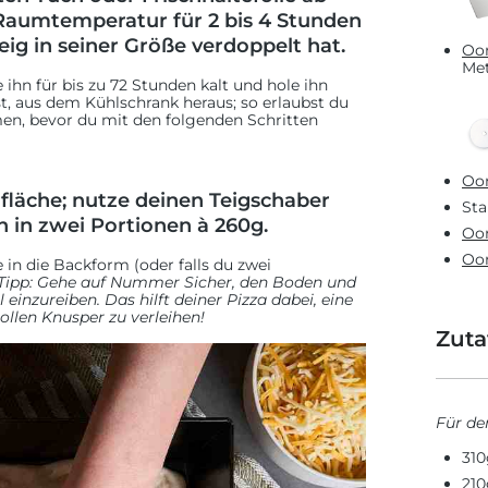
 Raumtemperatur für 2 bis 4 Stunden
Teig in seiner Größe verdoppelt hat.
Oon
Met
e ihn für bis zu 72 Stunden kalt und hole ihn
st, aus dem Kühlschrank heraus; so erlaubst du
n, bevor du mit den folgenden Schritten
Oon
fläche; nutze deinen Teigschaber
Sta
n in zwei Portionen à 260g.
Oon
Oon
 in die Backform (oder falls du zwei
Tipp: Gehe auf Nummer Sicher, den Boden und
einzureiben. Das hilft deiner Pizza dabei, eine
llen Knusper zu verleihen!
Zuta
Für de
310
210