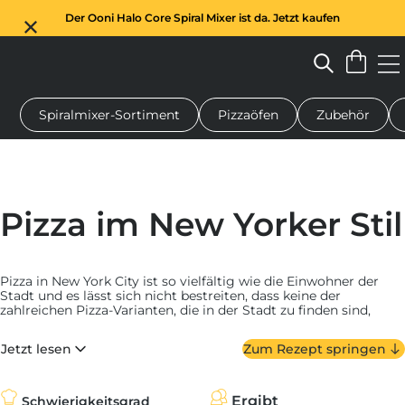
Der Ooni Halo Core Spiral Mixer ist da. Jetzt kaufen
Spiralmixer-Sortiment
Pizzaöfen
Zubehör
n-Pizzaofen
Teigmischer
Geschenke
Servierbretter
Schu
Pizza im New Yorker Stil
Pizza in New York City ist so vielfältig wie die Einwohner der
Stadt und es lässt sich nicht bestreiten, dass keine der
zahlreichen Pizza-Varianten, die in der Stadt zu finden sind,
ikonischer ist als die klassische New York Pizza. Mit ihrem
großen und festen Boden, getoppt mit Tomatensauce und jeder
Jetzt lesen
Zum Rezept springen
Menge Mozzarella wird sie oft in einzelnen Stücken verkauft
und geht einfach immer.
Die Geschichte der Pizza in NYC ist umfangreich: Zu den
Ergibt
Schwierigkeitsgrad