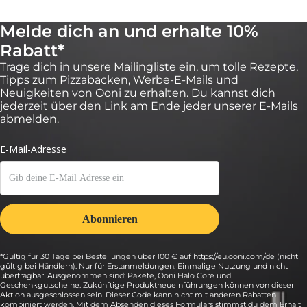
Nach 2 Minuten schaltest du sie wieder niedrig ein und lässt die
Melde dich an und erhalte 10%
Pizza zu Ende backen. Dabei drehst du sie regelmäßig mit
einem Pizzaschieber für eine gleichmäßige Bräune für etwa 2
Rabatt*
bis 3 weitere Minuten oder bis der Käse Blasen wirft und eine
tiefgoldene Farbe entwickelt hat.
Trage dich in unsere Mailingliste ein, um tolle Rezepte,
Tipps zum Pizzabacken, Werbe-E-Mails und
13:
Neuigkeiten von Ooni zu erhalten. Du kannst dich
Jetzt kannst du deine Pizza schneiden, servieren
jederzeit über den Link am Ende jeder unserer E-Mails
abmelden.
und genießen.
Wiederhole den Prozess mit den verbleibenden Teigkugeln.
*Gültig für 30 Tage bei Bestellungen über 100 € auf https://eu.ooni.com/de (nicht
gültig bei Händlern). Nur für Erstanmeldungen. Einmalige Nutzung und nicht
übertragbar. Ausgenommen sind: Pakete, Ooni Halo Core und
Geschenkgutscheine. Zukünftige Produktneueinführungen können von dieser
Aktion ausgeschlossen sein. Dieser Code kann nicht mit anderen Rabatten
kombiniert werden. Mit dem Absenden dieses Formulars stimmst du dem Erhalt