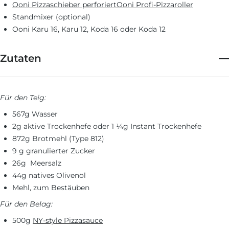
Ooni Pizzaschieber perforiert
Ooni Profi-Pizzaroller
Standmixer (optional)
Ooni Karu 16, Karu 12, Koda 16 oder Koda 12
Zutaten
Für den Teig:
567g Wasser
2g aktive Trockenhefe oder 1 ¼g Instant Trockenhefe
872g Brotmehl (Type 812)
9 g granulierter Zucker
26g Meersalz
44g natives Olivenöl
Mehl, zum Bestäuben
Für den Belag:
500g
NY-style Pizzasauce