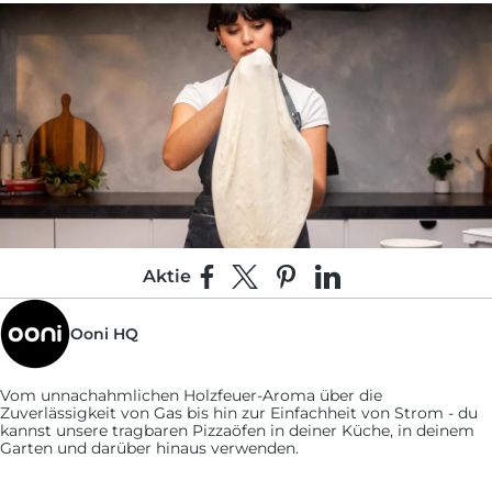
Aktie
Auf Facebook teilen
Teilen auf X
Auf Pinterest pinnen
Auf LinkedIn teilen
Ooni HQ
11:
Bestreiche jede Pizza mit ¼ der Pizzasauce, ¼
des Mozzarellas und ¼ des Parmesans.
Vom unnachahmlichen Holzfeuer-Aroma über die
Zuverlässigkeit von Gas bis hin zur Einfachheit von Strom - du
kannst unsere tragbaren Pizzaöfen in deiner Küche, in deinem
12:
Garten und darüber hinaus verwenden.
Schiebe deine Pizza in den Ofen und schalte
sofort die Flamme aus.