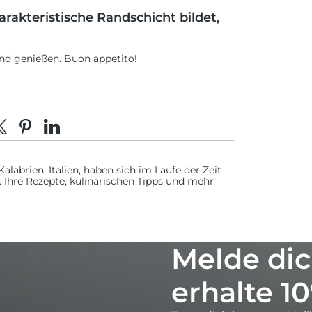
rakteristische Randschicht bildet,
nd genießen. Buon appetito!
acebook teilen
eilen auf X
Auf Pinterest pinnen
Auf LinkedIn teilen
alabrien, Italien, haben sich im Laufe der Zeit
 Ihre Rezepte, kulinarischen Tipps und mehr
Melde dic
erhalte 1