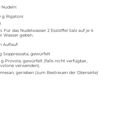
e Nudeln:
 g Rigatoni
z
p:
Für das Nudelwasser 2 Esslöffel Salz auf je 4
er Wasser geben.
n Auflauf:
g Soppressata, gewürfelt
 g Provola, gewürfelt (falls nicht verfügbar,
volone verwenden).
mesan, gerieben (zum Bestreuen der Oberseite)