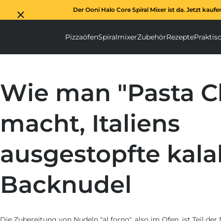
Der Ooni Halo Core Spiral Mixer ist da. Jetzt kaufe
Pizzaöfen
Spiralmixer
Zubehör
Rezepte
Praktis
Pizzaöfen submenu
Spiralmixer subm
Zubehör s
Wie man "Pasta C
macht, Italiens
ausgestopfte kala
Backnudel
Die Zubereitung von Nudeln "al forno", also im Ofen, ist Teil de