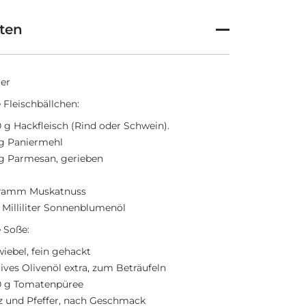
ten
ier
 Fleischbällchen:
 g Hackfleisch (Rind oder Schwein).
g Paniermehl
g Parmesan, gerieben
Gramm Muskatnuss
 Milliliter Sonnenblumenöl
e Soße:
wiebel, fein gehackt
ives Olivenöl extra, zum Beträufeln
0 g Tomatenpüree
z und Pfeffer, nach Geschmack