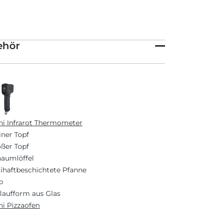
ehör
i Infrarot Thermometer
iner Topf
ßer Topf
aumlöffel
ihaftbeschichtete Pfanne
b
laufform aus Glas
i Pizzaofen