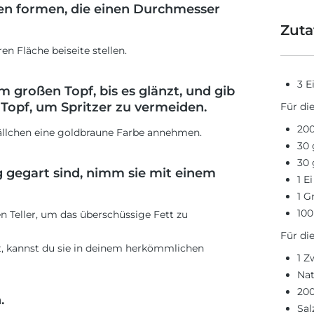
hen formen, die einen Durchmesser
Zuta
en Fläche beiseite stellen.
3 E
 großen Topf, bis es glänzt, und gib
n Topf, um Spritzer zu vermeiden.
Für die
200
hbällchen eine goldbraune Farbe annehmen.
30 
30 
g gegart sind, nimm sie mit einem
1 Ei
1 
100
n Teller, um das überschüssige Fett zu
Für di
, kannst du sie in deinem herkömmlichen
1 Z
Nat
20
.
Sal