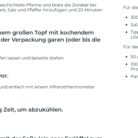
beschichtete Pfanne und brate die Zwiebel bei
Für di
rk, Salz und Pfeffer hinzufügen und 20 Minuten
300
Sal
einem großen Topf mit kochendem
Tip
Lit
der Verpackung garen (oder bis die
Für de
50 
n lassen und beiseite stellen.
100
Pro
or.
Par
 und einfach mit einem Infrarotthermometer
 Zeit, um abzukühlen.