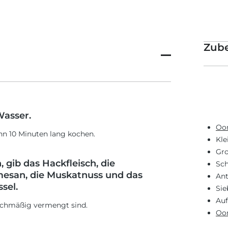
Zub
Wasser.
Oon
nn 10 Minuten lang kochen.
Kle
Gro
 gib das Hackfleisch, die
Sch
esan, die Muskatnuss und das
Ant
sel.
Sie
Auf
eichmäßig vermengt sind.
Oon