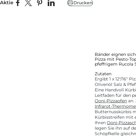
Aktie
Drucken
Auf Facebook teilen
Teilen auf X
Auf Pinterest pinnen
Auf LinkedIn teilen
Bänder eignen sich
Pizza mit Pesto-To
pfeffrigem Rucola 
Zutaten
Ergibt 1 x 12"/16" Pi
Olivenöl
Salz & Pfef
Eine Handvoll Kürb
Leitfaden für den 
Ooni-Pizzaofen
an. 
Infrarot-Thermome
Butternusskürbis mi
Kürbisstreifen mit
Ihren
Ooni-Pizzasc
legen Sie ihn auf d
Schöpfkelle gleich