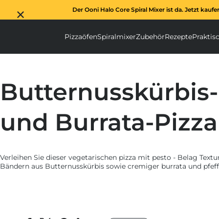
Der Ooni Halo Core Spiral Mixer ist da. Jetzt kaufe
Pizzaöfen
Spiralmixer
Zubehör
Rezepte
Praktis
Pizzaöfen submenu
Spiralmixer subm
Zubehör s
Butternusskürbis-
und Burrata-Pizza
Verleihen Sie dieser vegetarischen pizza mit pesto - Belag Textu
Bändern aus Butternusskürbis sowie cremiger burrata und pfeff