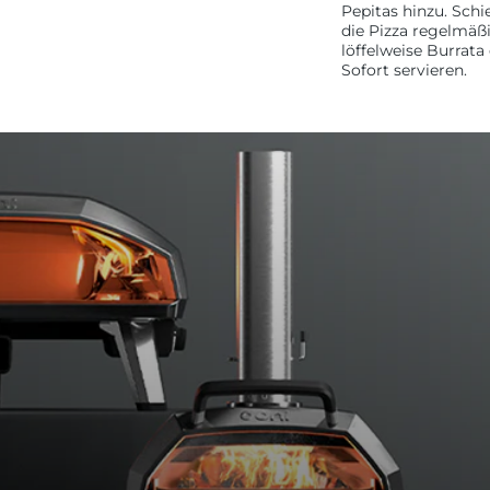
Pepitas hinzu.
Schie
die Pizza regelmäß
löffelweise Burrata
Sofort servieren.