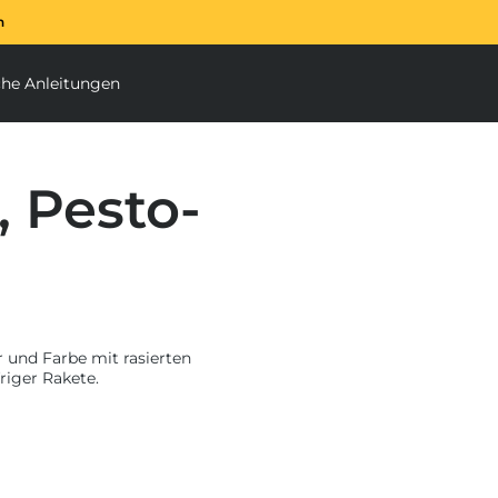
n
Der Ooni Halo Core Sp
che Anleitungen
enu
ubmenu
, Pesto-
r und Farbe mit rasierten
riger Rakete.