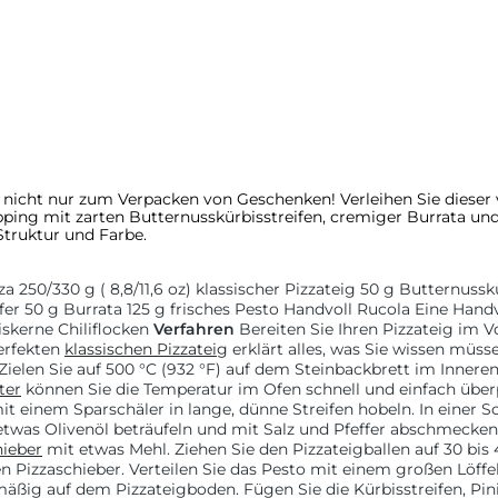
 nicht nur zum Verpacken von Geschenken! Verleihen Sie dieser
pping mit zarten Butternusskürbisstreifen, cremiger Burrata und
Struktur und Farbe.
zza
250/330 g (
8,8/11,6 oz) klassischer Pizzateig
50 g
Butternusskü
fer
50 g
Burrata
125 g
frisches Pesto
Handvoll Rucola
Eine Handv
iskerne
Chiliflocken
Verfahren
Bereiten Sie Ihren Pizzateig im V
perfekten
klassischen Pizzateig
erklärt alles, was Sie wissen müss
Zielen Sie auf 500 °C (932 °F) auf dem Steinbackbrett im Innere
ter
können Sie die Temperatur im Ofen schnell und einfach über
t einem Sparschäler in lange, dünne Streifen hobeln. In einer S
 etwas Olivenöl beträufeln und mit Salz und Pfeffer abschmecken
hieber
mit etwas Mehl. Ziehen Sie den Pizzateigballen auf
30 bis
en Pizzaschieber. Verteilen Sie das Pesto mit einem großen Löffe
mäßig auf dem Pizzateigboden. Fügen Sie die Kürbisstreifen, Pi