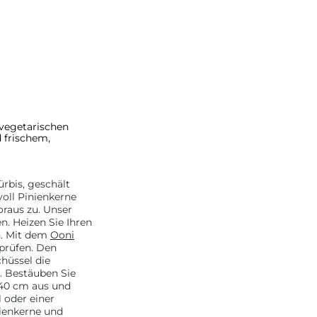
 vegetarischen
 frischem,
rbis, geschält
oll Pinienkerne
oraus zu. Unser
en.
Heizen Sie Ihren
n. Mit dem
Ooni
prüfen.
Den
chüssel die
.
Bestäuben Sie
 40 cm
aus und
l oder einer
nienkerne und