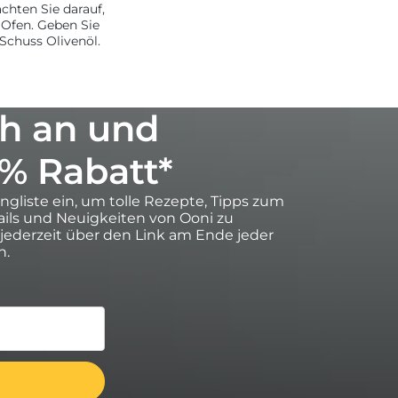
chten Sie darauf,
 Ofen. Geben Sie
 Schuss Olivenöl.
h an und
0% Rabatt*
ingliste ein, um tolle Rezepte, Tipps zum
ils und Neuigkeiten von Ooni zu
 jederzeit über den Link am Ende jeder
n.