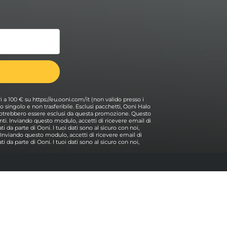
ri a 100 € su https://eu.ooni.com/it (non valido presso i
 Uso singolo e non trasferibile. Esclusi pacchetti, Ooni Halo
i potrebbero essere esclusi da questa promozione. Questo
ti. Inviando questo modulo, accetti di ricevere email di
i da parte di Ooni. I tuoi dati sono al sicuro con noi,
. Inviando questo modulo, accetti di ricevere email di
i da parte di Ooni. I tuoi dati sono al sicuro con noi,
Aiuto
Contattaci
Torna all'inizio