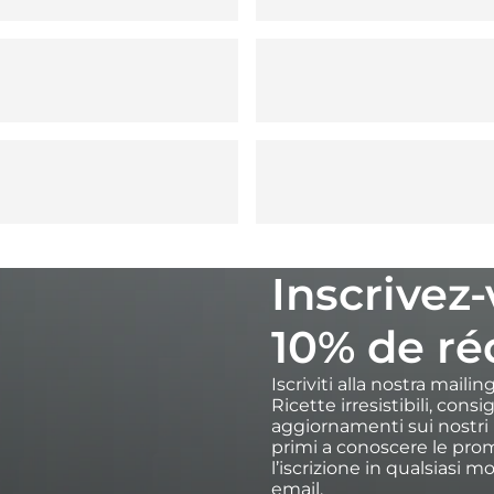
Inscrivez
10% de ré
Iscriviti alla nostra maili
Ricette irresistibili, cons
aggiornamenti sui nostri p
primi a conoscere le prom
l’iscrizione in qualsiasi m
email.