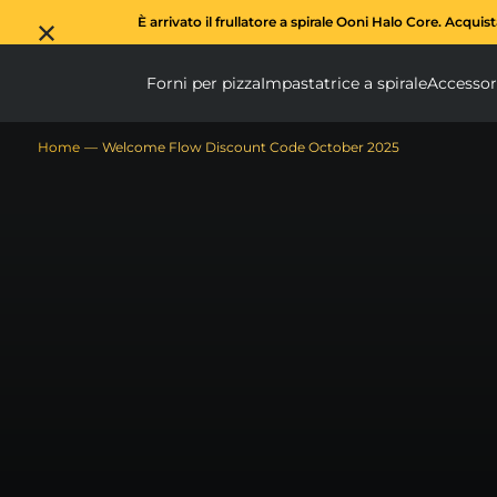
È arrivato il frullatore a spirale Ooni Halo Core. Acquis
Forni per pizza
Impastatrice a spirale
Accessor
Forni per pizza submen
Impas
Home
Welcome Flow Discount Code October 2025