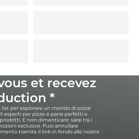
-vous et recevez
duction *
ng list per esplorare un mondo di pizza!
igli esperti per pizze e pane perfetti e
rodotti. E non dimenticare: sarai tra i
ozioni esclusive. Puoi annullare
omento tramite il link in fondo alle nostre