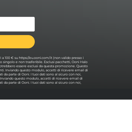
ri a 100 € su https://eu.ooni.com/it (non valido presso i
 Uso singolo e non trasferibile. Esclusi pacchetti, Ooni Halo
i potrebbero essere esclusi da questa promozione. Questo
ti. Inviando questo modulo, accetti di ricevere email di
i da parte di Ooni. I tuoi dati sono al sicuro con noi,
. Inviando questo modulo, accetti di ricevere email di
i da parte di Ooni. I tuoi dati sono al sicuro con noi,
Aiuto
Contattaci
Torna all'inizio