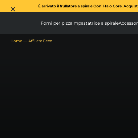
È arrivato il frullatore a spirale Ooni Halo Core. Acquis
Forni per pizza
Impastatrice a spirale
Accessor
Forni per pizza submen
Impas
Home
Affiliate Feed