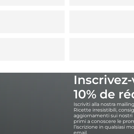
Inscrivez
10% de ré
Iscriviti alla nostra maili
Ricette irresistibili, cons
aggiornamenti sui nostri p
primi a conoscere le prom
l’iscrizione in qualsiasi m
email.