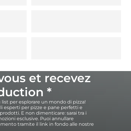
-vous et recevez
duction *
ng list per esplorare un mondo di pizza!
igli esperti per pizze e pane perfetti e
rodotti. E non dimenticare: sarai tra i
ozioni esclusive. Puoi annullare
omento tramite il link in fondo alle nostre