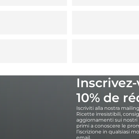
Inscrivez
10% de ré
Iscriviti alla nostra maili
Ricette irresistibili, cons
aggiornamenti sui nostri p
primi a conoscere le prom
l’iscrizione in qualsiasi m
email.