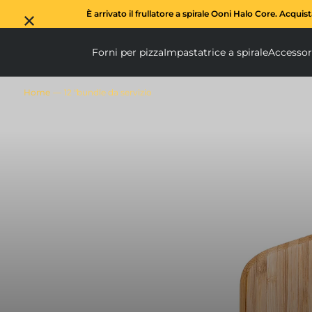
È arrivato il frullatore a spirale Ooni Halo Core. Acquis
Forni per pizza
Impastatrice a spirale
Accessor
Forni per pizza submen
Impas
Home
12 "bundle da servizio