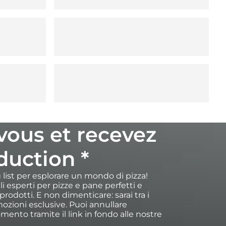
-vous et recevez
duction *
ng list per esplorare un mondo di pizza!
igli esperti per pizze e pane perfetti e
rodotti. E non dimenticare: sarai tra i
ozioni esclusive. Puoi annullare
omento tramite il link in fondo alle nostre