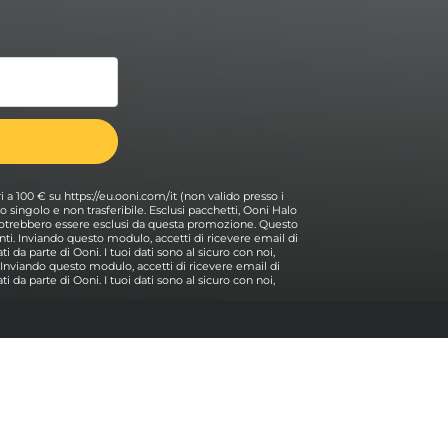
ri a 100 € su https://eu.ooni.com/it (non valido presso i
 Uso singolo e non trasferibile. Esclusi pacchetti, Ooni Halo
i potrebbero essere esclusi da questa promozione. Questo
ti. Inviando questo modulo, accetti di ricevere email di
i da parte di Ooni. I tuoi dati sono al sicuro con noi,
. Inviando questo modulo, accetti di ricevere email di
i da parte di Ooni. I tuoi dati sono al sicuro con noi,
Aiuto
Contattaci
Torna all'inizio