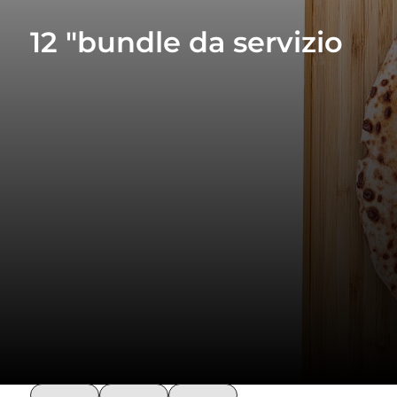
12 "bundle da servizio
loading
loading
loading