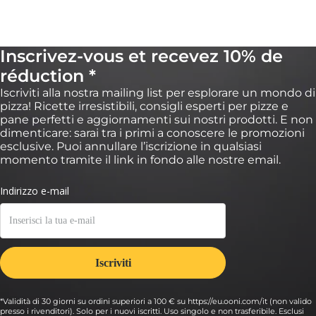
Inscrivez-vous et recevez 10% de
réduction *
Iscriviti alla nostra mailing list per esplorare un mondo di
pizza! Ricette irresistibili, consigli esperti per pizze e
pane perfetti e aggiornamenti sui nostri prodotti. E non
dimenticare: sarai tra i primi a conoscere le promozioni
esclusive. Puoi annullare l’iscrizione in qualsiasi
momento tramite il link in fondo alle nostre email.
*Validità di 30 giorni su ordini superiori a 100 € su https://eu.ooni.com/it (non valido
presso i rivenditori). Solo per i nuovi iscritti. Uso singolo e non trasferibile. Esclusi