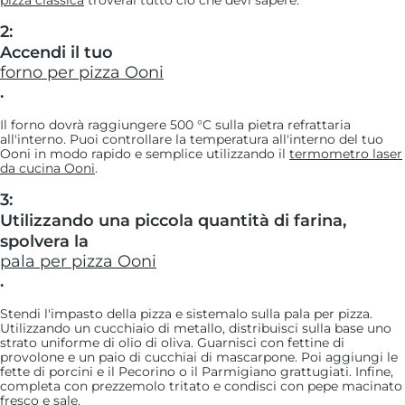
pizza classica
troverai tutto ciò che devi sapere.
2:
Accendi il tuo
forno per pizza Ooni
.
Il forno dovrà raggiungere 500 °C sulla pietra refrattaria
all'interno. Puoi controllare la temperatura all'interno del tuo
Ooni in modo rapido e semplice utilizzando il
termometro laser
da cucina Ooni
.
3:
Utilizzando una piccola quantità di farina,
spolvera la
pala per pizza Ooni
.
Stendi l'impasto della pizza e sistemalo sulla pala per pizza.
Utilizzando un cucchiaio di metallo, distribuisci sulla base uno
strato uniforme di olio di oliva. Guarnisci con fettine di
provolone e un paio di cucchiai di mascarpone. Poi aggiungi le
fette di porcini e il Pecorino o il Parmigiano grattugiati. Infine,
completa con prezzemolo tritato e condisci con pepe macinato
fresco e sale.