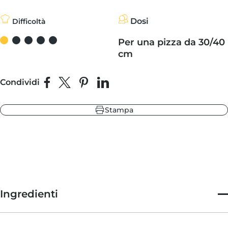
Dosi
Difficoltà
ore
sa nera
Per una pizza da 30/40
 ardesia
cm
de delle Highlands
Condividi
Condividi su Facebook
Condividi su X
Fai pin su Pinterest
Condividi su LinkedIn
Stampa
ore
 ardesia
sa nera
de delle Highlands
Ingredienti