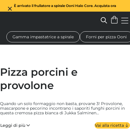
È arrivato il frullatore a spirale Ooni Halo Core. Acquista ora
Gamma impastatrice a spirale
Forni per pizza Ooni
Forno a legna per pizza
Impastatrice a spirale
Regali
Tagl
Pizza porcini e
provolone
Quando un solo formaggio non basta, provane 3! Provolone,
mascarpone e pecorino incontrano i saporiti funghi porcini in
questa cremosa pizza bianca di Jukka Salminen
(@slicemonger), ambassador Ooni. Condita con prezzemolo
fresco tritato e pepe nero macinato, questa pizza è una vera
Leggi di più
Vai alla ricetta
delizia.