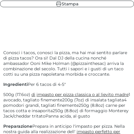
Stampa
ore
sa nera
 ardesia
de delle Highlands
Conosci i tacos, conosci la pizza, ma hai mai sentito parlare
di pizza tacos? Ora sì! Dal DJ della cucina nonché
ambassador Ooni Mike Holman (@pizzainthesac) arriva la
ore
 ardesia
combinazione del secolo. Tutti i sapori e i gusti di un taco
sa nera
cotti su una pizza napoletana morbida e croccante.
de delle Highlands
Ingredienti
Per 6 tacos di 4-5"
500g (17.6oz)
di
impasto per pizza classica o al lievito madre
1
avocado, tagliato finemente
200g (7oz) di insalata tagliata
4
pomodori grandi, tagliati finemente
250g (8.8oz) carne per
tacos cotta e insaporita
250g (8.8oz) di formaggio Monterey
Jack/cheddar tritato
Panna acida, al gusto
Preparazione
Prepara in anticipo l'impasto per pizza. Nella
nostra guida alla realizzazione dell'
impasto perfetto per