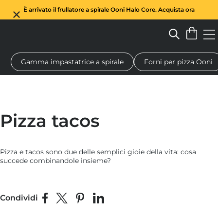
È arrivato il frullatore a spirale Ooni Halo Core. Acquista ora
Gamma impastatrice a spirale
Forni per pizza Ooni
Forno a legna per pizza
Impastatrice a spirale
Regali
Tagl
Pizza tacos
Pizza e tacos sono due delle semplici gioie della vita: cosa
succede combinandole insieme?
Condividi
Condividi su Facebook
Condividi su X
Fai pin su Pinterest
Condividi su LinkedIn