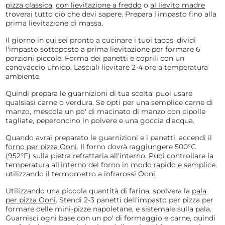
pizza classica
,
con lievitazione a freddo
o
al lievito madre
troverai tutto ciò che devi sapere. Prepara l'impasto fino alla
prima lievitazione di massa.
Il giorno in cui sei pronto a cucinare i tuoi tacos, dividi
l'impasto sottoposto a prima lievitazione per formare 6
porzioni piccole. Forma dei panetti e coprili con un
canovaccio umido. Lasciali lievitare 2-4 ore a temperatura
ambiente.
Quindi prepara le guarnizioni di tua scelta: puoi usare
qualsiasi carne o verdura. Se opti per una semplice carne di
manzo, mescola un po' di macinato di manzo con cipolle
tagliate, peperoncino in polvere e una goccia d'acqua.
Quando avrai preparato le guarnizioni e i panetti, accendi il
forno per pizza Ooni
. Il forno dovrà raggiungere 500°C
(
952°F
) sulla pietra refrattaria all'interno. Puoi controllare la
temperatura all'interno del forno in modo rapido e semplice
utilizzando il
termometro a infrarossi Ooni
.
Utilizzando una piccola quantità di farina, spolvera la
pala
per pizza Ooni
. Stendi 2-3 panetti dell'impasto per pizza per
formare delle mini-pizze napoletane, e sistemale sulla pala.
Guarnisci ogni base con un po' di formaggio e carne, quindi