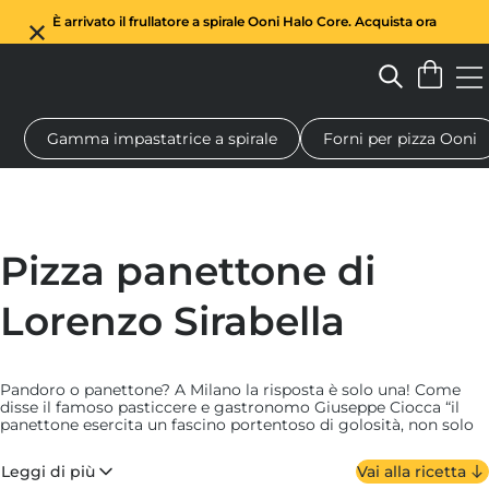
È arrivato il frullatore a spirale Ooni Halo Core. Acquista ora
Gamma impastatrice a spirale
Forni per pizza Ooni
Forno a legna per pizza
Impastatrice a spirale
Regali
Tagl
Pizza panettone di
Lorenzo Sirabella
Pandoro o panettone? A Milano la risposta è solo una! Come
disse il famoso pasticcere e gastronomo Giuseppe Ciocca “il
panettone esercita un fascino portentoso di golosità, non solo
sui bambini, ma sulla fanciulla vezzosa, sulla donna galante e
capricciosa, sulla signora matura e grave, sull'uomo rude,
Leggi di più
Vai alla ricetta
insomma su tutti”.