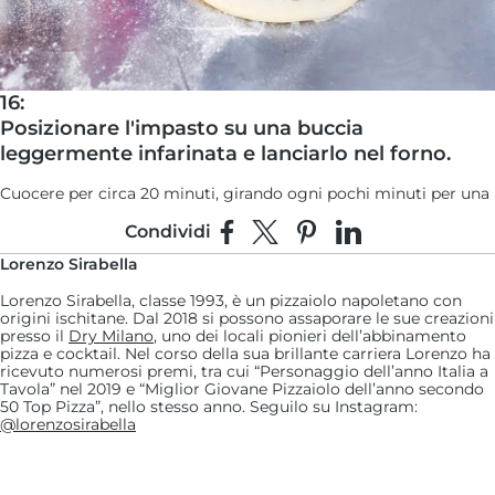
16:
Posizionare l'impasto su una buccia
leggermente infarinata e lanciarlo nel forno.
Cuocere per circa 20 minuti, girando ogni pochi minuti per una
cottura uniforme.
Condividi
Condividi su Facebook
Condividi su X
Fai pin su Pinterest
Condividi su Link
Lorenzo Sirabella
Lorenzo Sirabella, classe 1993, è un pizzaiolo napoletano con
origini ischitane. Dal 2018 si possono assaporare le sue creazioni
presso il
Dry Milano
, uno dei locali pionieri dell’abbinamento
pizza e cocktail. Nel corso della sua brillante carriera Lorenzo ha
ricevuto numerosi premi, tra cui “Personaggio dell’anno Italia a
Tavola” nel 2019 e “Miglior Giovane Pizzaiolo dell’anno secondo
50 Top Pizza”, nello stesso anno. Seguilo su Instagram:
@lorenzosirabella