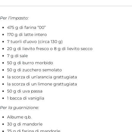
Per l’impasto:
475 g di farina “00”
170 g di latte intero
7 tuorli d’uovo (circa 130 g)
20 g di lievito fresco o 8 g di lievito secco
7 g di sale
50 g di burro morbido
50 g di zucchero semolato
la scorza di un’arancia grattugiata
la scorza di un limone grattugiata
50 g di uva passa
1 bacca di vaniglia
Per la guarnizione:
Albume q.b.
30 g di mandorle
75 g di farina di mandorle