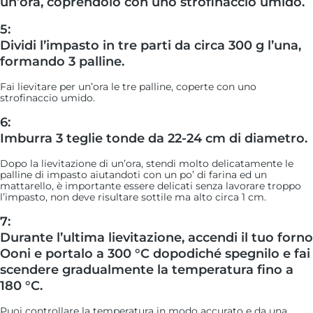
un’ora, coprendolo con uno strofinaccio umido.
5:
Dividi l’impasto in tre parti da circa 300 g l’una,
formando 3 palline.
Fai lievitare per un’ora le tre palline, coperte con uno
strofinaccio umido.
6:
Imburra 3 teglie tonde da 22-24 cm di diametro.
Dopo la lievitazione di un’ora, stendi molto delicatamente le
palline di impasto aiutandoti con un po’ di farina ed un
mattarello, è importante essere delicati senza lavorare troppo
l’impasto, non deve risultare sottile ma alto circa 1 cm.
7:
Durante l’ultima lievitazione, accendi il tuo forno
Ooni e portalo a 300 °C dopodiché spegnilo e fai
scendere gradualmente la temperatura fino a
180 °C.
Puoi controllare la temperatura in modo accurato e da una