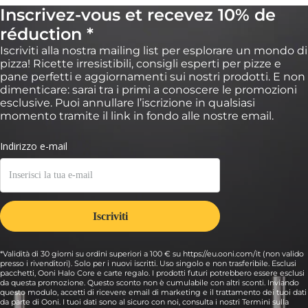
Inscrivez-vous et recevez 10% de
réduction *
Iscriviti alla nostra mailing list per esplorare un mondo di
17:
pizza! Ricette irresistibili, consigli esperti per pizze e
Rimuovi la pizza del pantone dal forno e lasciala
pane perfetti e aggiornamenti sui nostri prodotti. E non
raffreddare per almeno un'ora prima di tagliare
dimenticare: sarai tra i primi a conoscere le promozioni
e servire.
esclusive. Puoi annullare l’iscrizione in qualsiasi
momento tramite il link in fondo alle nostre email.
(Se vuoi, puoi anche decorare la parte superiore della pizza con
panna montata e crema pasticcera.) Ripeti i passi con i restanti
round di pasta.
*Validità di 30 giorni su ordini superiori a 100 € su https://eu.ooni.com/it (non valido
presso i rivenditori). Solo per i nuovi iscritti. Uso singolo e non trasferibile. Esclusi
pacchetti, Ooni Halo Core e carte regalo. I prodotti futuri potrebbero essere esclusi
da questa promozione. Questo sconto non è cumulabile con altri sconti. Inviando
questo modulo, accetti di ricevere email di marketing e il trattamento dei tuoi dati
da parte di Ooni. I tuoi dati sono al sicuro con noi, consulta i nostri Termini sulla