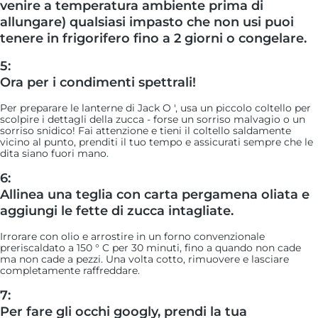
venire a temperatura ambiente prima di
allungare) qualsiasi impasto che non usi puoi
tenere in frigorifero fino a 2 giorni o congelare.
5:
Ora per i condimenti spettrali!
Per preparare le lanterne di Jack O ', usa un piccolo coltello per
scolpire i dettagli della zucca - forse un sorriso malvagio o un
sorriso snidico! Fai attenzione e tieni il coltello saldamente
vicino al punto, prenditi il ​​tuo tempo e assicurati sempre che le
dita siano fuori mano.
6:
Allinea una teglia con carta pergamena oliata e
aggiungi le fette di zucca intagliate.
Irrorare con olio e arrostire in un forno convenzionale
preriscaldato a 150 ° C per 30 minuti, fino a quando non cade
ma non cade a pezzi. Una volta cotto, rimuovere e lasciare
completamente raffreddare.
7:
Per fare gli occhi googly, prendi la tua