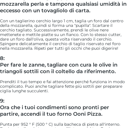
mozzarella perla e tampona qualsiasi umidità in
eccesso con un tovagliolo di carta.
Con un taglierino cerchio largo 1 cm, taglia un foro dal centro
della mozzarella, quindi si forma una "pupilla". Scartare il
cerchio tagliato. Successivamente, prendi le olive nere
mettenete e mettile piatte su un fianco. Con lo stesso cutter,
dare un foro dall'oliva, questa volta riservando il cerchio.
Spingere delicatamente il cerchio di taglio riservato nel foro
nella mozzarella. Ripeti per tutti gli occhi che puoi digerire!
8:
Per fare le zanne, tagliare con cura le olive in
triangoli sottili con il coltello da riferimento.
Prenditi il ​​tuo tempo e fai attenzione perché funziona in modo
complicato. Puoi anche tagliare fette più sottili per preparare
ciglia lunghe succulenti.
9:
Ora che i tuoi condimenti sono pronti per
partire, accendi il tuo forno Ooni Pizza.
Punta per 952 ° F (500 ° C) sulla bacheca di pietra all'interno.