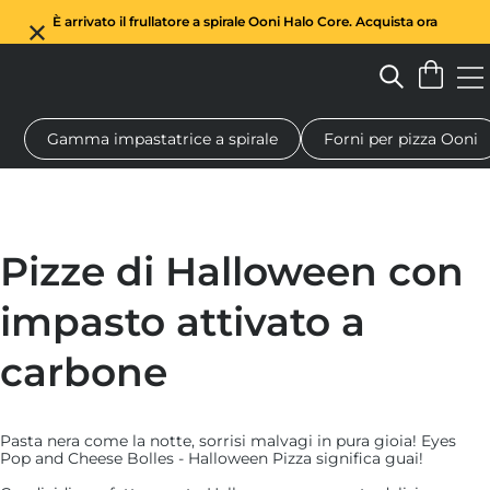
È arrivato il frullatore a spirale Ooni Halo Core. Acquista ora
Gamma impastatrice a spirale
Forni per pizza Ooni
Forno a legna per pizza
Impastatrice a spirale
Regali
Tagl
Pizze di Halloween con
impasto attivato a
carbone
Pasta nera come la notte, sorrisi malvagi in pura gioia! Eyes
Pop and Cheese Bolles - Halloween Pizza significa guai!