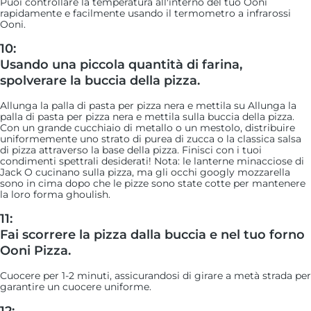
Puoi controllare la temperatura all'interno del tuo Ooni
rapidamente e facilmente usando il termometro a infrarossi
Ooni.
10:
Usando una piccola quantità di farina,
spolverare la buccia della pizza.
Allunga la palla di pasta per pizza nera e mettila su Allunga la
palla di pasta per pizza nera e mettila sulla buccia della pizza.
Con un grande cucchiaio di metallo o un mestolo, distribuire
uniformemente uno strato di purea di zucca o la classica salsa
di pizza attraverso la base della pizza. Finisci con i tuoi
condimenti spettrali desiderati! Nota: le lanterne minacciose di
Jack O cucinano sulla pizza, ma gli occhi googly mozzarella
sono in cima dopo che le pizze sono state cotte per mantenere
la loro forma ghoulish.
11:
Fai scorrere la pizza dalla buccia e nel tuo forno
Ooni Pizza.
Cuocere per 1-2 minuti, assicurandosi di girare a metà strada per
garantire un cuocere uniforme.