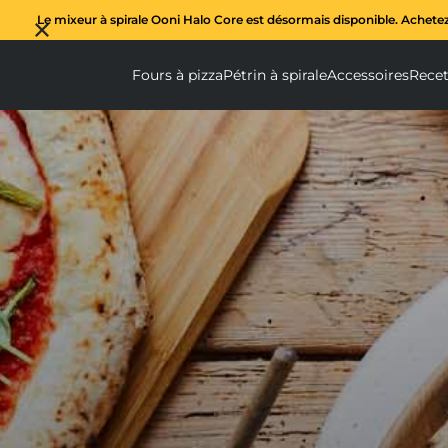
Le mixeur à spirale Ooni Halo Core est désormais disponible. Achete
Fours à pizza
Pétrin à spirale
Accessoires
Recet
Fours à pizza submenu
Pétrin à spi
Ac