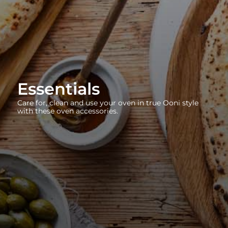
Essentials
Care for, clean and use your oven in true Ooni style
with these oven accessories.