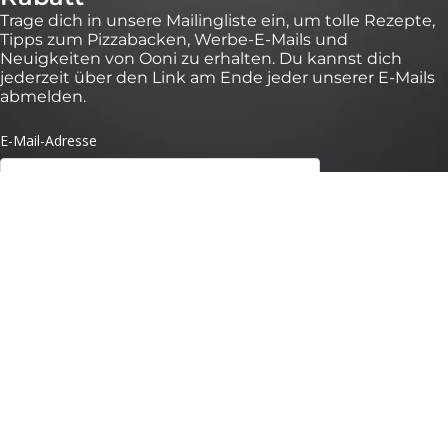
Trage dich in unsere Mailingliste ein, um tolle Rezepte,
Tipps zum Pizzabacken, Werbe-E-Mails und
Neuigkeiten von Ooni zu erhalten. Du kannst dich
jederzeit über den Link am Ende jeder unserer E-Mails
abmelden.
*Gültig für 30 Tage bei Bestellungen über 100 € auf https://eu.ooni.com/de (nicht
gültig bei Händlern). Nur für Erstanmeldungen. Einmalige Nutzung und nicht
übertragbar. Ausgenommen sind: Pakete, Ooni Halo Core und
Geschenkgutscheine. Zukünftige Produktneueinführungen können von dieser
Aktion ausgeschlossen sein. Dieser Code kann nicht mit anderen Rabatten
kombiniert werden. Mit dem Absenden dieses Formulars stimmst du dem Erhalt
von Marketing-E-Mails und der Verarbeitung deiner Daten durch Ooni zu. Deine
Daten sind bei uns sicher, siehe unsere Datenschutzbestimmungen. Mit dem
Absenden dieses Formulars stimmst du dem Erhalt von Marketing-E-Mails und
der Verarbeitung deiner Daten durch Ooni zu. Deine Daten sind bei uns sicher,
siehe unsere
Datenschutzbestimmungen.