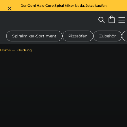
Der Ooni Halo Core Spiral Mixer ist da. Jetzt kaufen
Spiralmixer-Sortiment
Pizzaöfen
Zubehör
n-Pizzaofen
Teigmischer
Geschenke
Servierbretter
Schu
Home
Kleidung