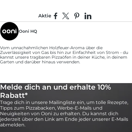
Aktie
Auf Facebook teilen
Teilen auf X
Auf Pinterest pinnen
Auf LinkedIn teilen
Ooni HQ
Vom unnachahmlichen Holzfeuer-Aroma über die
Zuverlässigkeit von Gas bis hin zur Einfachheit von Strom - du
kannst unsere tragbaren Pizzaöfen in deiner Küche, in deinem
Garten und darüber hinaus verwenden.
Melde dich an und erhalte 10%
Rabatt*
Trage dich in unsere Mailingliste ein, um tolle Rezepte,
Tipps zum Pizzabacken, Werbe-E-Mails und
Neuigkeiten von Ooni zu erhalten. Du kannst dich
jederzeit über den Link am Ende jeder unserer E-Mails
abmelden.