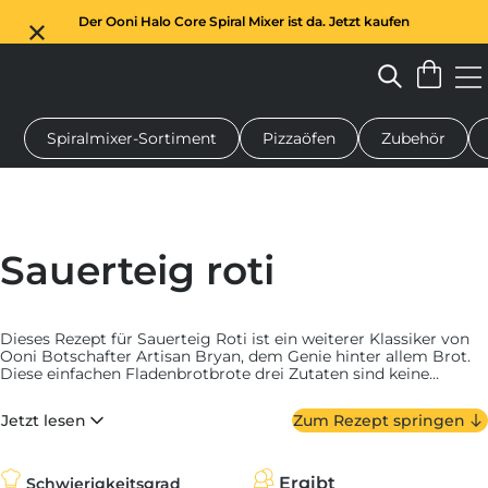
Der Ooni Halo Core Spiral Mixer ist da. Jetzt kaufen
Spiralmixer-Sortiment
Pizzaöfen
Zubehör
n-Pizzaofen
Teigmischer
Geschenke
Servierbretter
Schu
Sauerteig roti
Dieses Rezept für Sauerteig Roti ist ein weiterer Klassiker von
Ooni Botschafter Artisan Bryan, dem Genie hinter allem Brot.
Diese einfachen Fladenbrotbrote drei Zutaten sind keine
Ausnahme - und packen einen Schlag mit einem würzigen
Sauerteiggeschmack. Perfekt geschwollen und am besten
Jetzt lesen
Zum Rezept springen
warm mit Butterpeitschen serviert.
Ergibt
Schwierigkeitsgrad