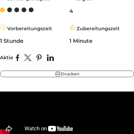
4
be
warzgrau
ieferblau
Vorbereitungszeit
Zubereitungszeit
hlandgrün
1 Stunde
1 Minute
Aktie
Auf Facebook teilen
Teilen auf X
Auf Pinterest pinnen
Auf LinkedIn teilen
be
ieferblau
warzgrau
Drucken
hlandgrün