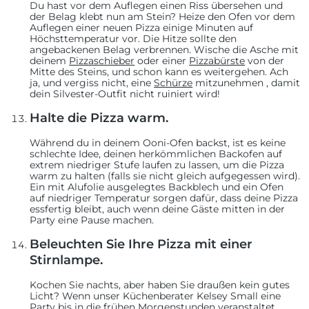
Du hast vor dem Auflegen einen Riss übersehen und
der Belag klebt nun am Stein? Heize den Ofen vor dem
Auflegen einer neuen Pizza einige Minuten auf
Höchsttemperatur vor. Die Hitze sollte den
angebackenen Belag verbrennen. Wische die Asche mit
deinem
Pizzaschieber
oder einer
Pizzabürste
von der
Mitte des Steins, und schon kann es weitergehen. Ach
ja, und vergiss nicht, eine
Schürze
mitzunehmen
, damit
dein Silvester-Outfit nicht ruiniert wird!
Halte die Pizza warm.
Während du in deinem Ooni-Ofen backst, ist es keine
schlechte Idee, deinen herkömmlichen Backofen auf
extrem niedriger Stufe laufen zu lassen, um die Pizza
warm zu halten (falls sie nicht gleich aufgegessen wird).
Ein mit Alufolie ausgelegtes Backblech und ein Ofen
auf niedriger Temperatur sorgen dafür, dass deine Pizza
essfertig bleibt, auch wenn deine Gäste mitten in der
Party eine Pause machen.
Beleuchten Sie Ihre Pizza mit einer
Stirnlampe.
Kochen Sie nachts, aber haben Sie draußen kein gutes
Licht? Wenn unser Küchenberater Kelsey Small eine
Party bis in die frühen Morgenstunden veranstaltet,