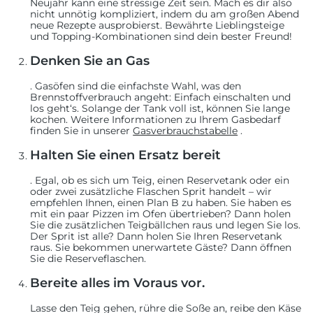
Neujahr kann eine stressige Zeit sein. Mach es dir also
nicht unnötig kompliziert, indem du am großen Abend
neue Rezepte ausprobierst. Bewährte Lieblingsteige
und Topping-Kombinationen sind dein bester Freund!
Denken Sie an Gas
. Gasöfen sind die einfachste Wahl, was den
Brennstoffverbrauch angeht: Einfach einschalten und
los geht‘s. Solange der Tank voll ist, können Sie lange
kochen. Weitere Informationen zu Ihrem Gasbedarf
finden Sie in unserer
Gasverbrauchstabelle
.
Halten Sie einen Ersatz bereit
. Egal, ob es sich um Teig, einen Reservetank oder ein
oder zwei zusätzliche Flaschen Sprit handelt – wir
empfehlen Ihnen, einen Plan B zu haben. Sie haben es
mit ein paar Pizzen im Ofen übertrieben? Dann holen
Sie die zusätzlichen Teigbällchen raus und legen Sie los.
Der Sprit ist alle? Dann holen Sie Ihren Reservetank
raus. Sie bekommen unerwartete Gäste? Dann öffnen
Sie die Reserveflaschen.
Bereite alles im Voraus vor.
Lasse den Teig gehen, rühre die Soße an, reibe den Käse