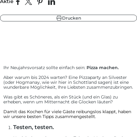
Aktie
Auf Facebook teilen
Teilen auf X
Auf Pinterest pinnen
Auf LinkedIn teilen
Drucken
be
warzgrau
ieferblau
hlandgrün
Ihr Neujahrsvorsatz sollte einfach sein:
Pizza machen.
be
ieferblau
warzgrau
Aber warum bis 2024 warten? Eine Pizzaparty an Silvester
hlandgrün
(oder Hogmanay, wie wir hier in Schottland sagen) ist eine
wunderbare Möglichkeit, Ihre Liebsten zusammenzubringen.
Was gibt es Schöneres, als ein Stück (und ein Glas) zu
erheben, wenn um Mitternacht die Glocken läuten?
Damit das Kochen für viele Gäste reibungslos klappt, haben
wir unsere besten Tipps zusammengestellt.
Testen, testen.