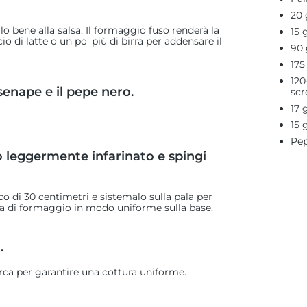
20 
 bene alla salsa. Il formaggio fuso renderà la
15 
o di latte o un po' più di birra per addensare il
90 
175
120
senape e il pepe nero.
scr
17 
15 
Pep
ro leggermente infarinato e spingi
co di 30 centimetri e sistemalo sulla pala per
lsa di formaggio in modo uniforme sulla base.
.
rca per garantire una cottura uniforme.