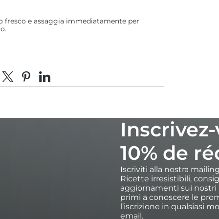
to fresco e assaggia immediatamente per
o.
dividi su Facebook
Condividi su X
Fai pin su Pinterest
Condividi su LinkedIn
Inscrivez
10% de ré
Iscriviti alla nostra maili
Ricette irresistibili, cons
aggiornamenti sui nostri p
primi a conoscere le prom
l’iscrizione in qualsiasi m
email.