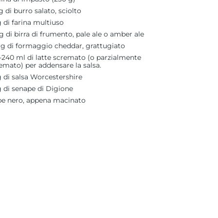
g di burro salato, sciolto
g di farina multiuso
g di birra di frumento, pale ale o amber ale
 g di formaggio cheddar, grattugiato
-240 ml di latte scremato (o parzialmente
emato) per addensare la salsa.
g di salsa Worcestershire
g di senape di Digione
e nero, appena macinato