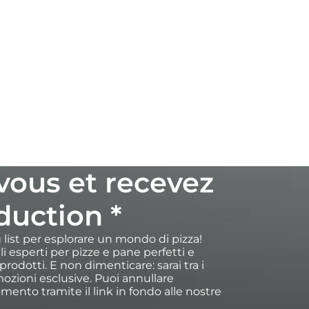
-vous et recevez
duction *
ng list per esplorare un mondo di pizza!
igli esperti per pizze e pane perfetti e
rodotti. E non dimenticare: sarai tra i
ozioni esclusive. Puoi annullare
omento tramite il link in fondo alle nostre