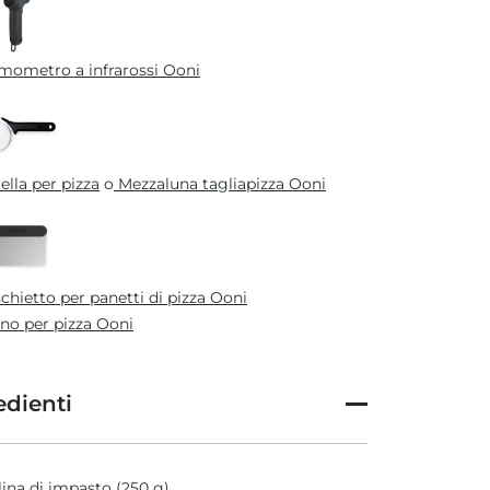
mometro a infrarossi Ooni
ella per pizza
o
Mezzaluna tagliapizza Ooni
chietto per panetti di pizza Ooni
no per pizza Ooni
edienti
lina di impasto (250 g)