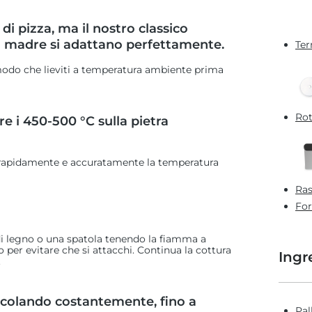
i di pizza, ma il nostro classico
to madre si adattano perfettamente.
Ter
 modo che lieviti a temperatura ambiente prima
Rot
e i 450-500 °C sulla pietra
 rapidamente e accuratamente la temperatura
Ras
For
di legno o una spatola tenendo la fiamma a
er evitare che si attacchi. Continua la cottura
Ingr
.
scolando costantemente, fino a
Pal