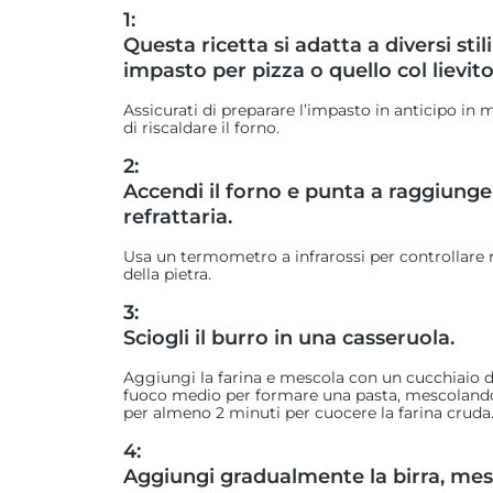
1:
Questa ricetta si adatta a diversi stil
impasto per pizza o quello col lievi
Assicurati di preparare l’impasto in anticipo in
di riscaldare il forno.
2:
Accendi il forno e punta a raggiunger
refrattaria.
Usa un termometro a infrarossi per controllare
della pietra.
3:
Sciogli il burro in una casseruola.
Aggiungi la farina e mescola con un cucchiaio 
fuoco medio per formare una pasta, mescolando p
per almeno 2 minuti per cuocere la farina cruda
4:
Aggiungi gradualmente la birra, me