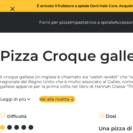
È arrivato il frullatore a spirale Ooni Halo Core. Acquis
Forni per pizza
Impastatrice a spirale
Accessor
Forni per pizza submen
Impas
Pizza Croque gall
Il croque gallese (in inglese è chiamato sia "welsh rarebit" che "w
regionale del Regno Unito che è molto associato al Galles, com
gallese apparve per la prima volta nel libro di Hannah Glasse "T
and Easy" pubblicato nel 1747. Le teorie variano sulle origini del
termine "coniglio": potrebbe alludere al basso costo di preparazi
Leggi di più
Vai alla ricetta
voleva essere un sostituto della carne per coloro che non potev
"rarebit" è altrettanto ambiguo, ma probabilmente è nato dalla
il piatto non conteneva carne. Oggi va ancora forte in Galles per
(ha anche una sua giornata nazionale dedicata il 3 settembre).
Dosi
Difficoltà
Questo piatto sostanzioso combina il formaggio (di solito chedd
Una pizza di
formaggio stagionato a pasta dura o formaggio più cremoso come