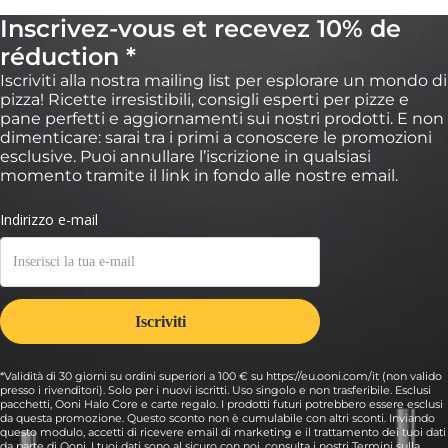
Inscrivez-vous et recevez 10% de
réduction *
Iscriviti alla nostra mailing list per esplorare un mondo di
pizza! Ricette irresistibili, consigli esperti per pizze e
pane perfetti e aggiornamenti sui nostri prodotti. E non
dimenticare: sarai tra i primi a conoscere le promozioni
esclusive. Puoi annullare l’iscrizione in qualsiasi
momento tramite il link in fondo alle nostre email.
*Validità di 30 giorni su ordini superiori a 100 € su https://eu.ooni.com/it (non valido
presso i rivenditori). Solo per i nuovi iscritti. Uso singolo e non trasferibile. Esclusi
pacchetti, Ooni Halo Core e carte regalo. I prodotti futuri potrebbero essere esclusi
da questa promozione. Questo sconto non è cumulabile con altri sconti. Inviando
questo modulo, accetti di ricevere email di marketing e il trattamento dei tuoi dati
da parte di Ooni. I tuoi dati sono al sicuro con noi, consulta i nostri Termini sulla