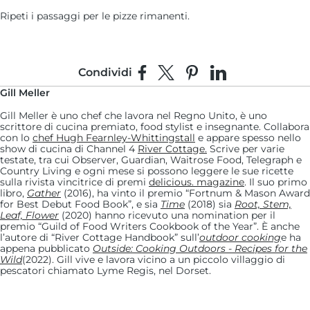
Ripeti i passaggi per le pizze rimanenti.
Condividi
Condividi su Facebook
Condividi su X
Fai pin su Pinterest
Condividi su Link
Gill Meller
Gill Meller è uno chef che lavora nel Regno Unito, è uno
scrittore di cucina premiato, food stylist e insegnante. Collabora
con lo
chef Hugh Fearnley-Whittingstall
e appare spesso nello
show di cucina di Channel 4
River Cottage.
Scrive per varie
testate, tra cui Observer, Guardian, Waitrose Food, Telegraph e
Country Living e ogni mese si possono leggere le sue ricette
sulla rivista vincitrice di premi
delicious. magazine
. Il suo primo
libro,
Gather
(2016), ha vinto il premio “Fortnum & Mason Award
for Best Debut Food Book”, e sia
Time
(2018) sia
Root, Stem,
Leaf, Flower
(2020) hanno ricevuto una nomination per il
premio “Guild of Food Writers Cookbook of the Year”. È anche
l’autore di “River Cottage Handbook” sull’
outdoor cooking
e ha
appena pubblicato
Outside: Cooking Outdoors - Recipes for the
Wild
(2022). Gill vive e lavora vicino a un piccolo villaggio di
pescatori chiamato Lyme Regis, nel Dorset.