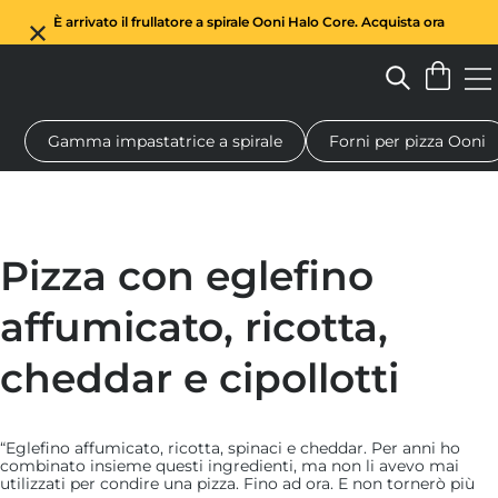
È arrivato il frullatore a spirale Ooni Halo Core. Acquista ora
Gamma impastatrice a spirale
Forni per pizza Ooni
Forno a legna per pizza
Impastatrice a spirale
Regali
Tagl
Pizza con eglefino
affumicato, ricotta,
cheddar e cipollotti
“Eglefino affumicato, ricotta, spinaci e cheddar. Per anni ho
combinato insieme questi ingredienti, ma non li avevo mai
utilizzati per condire una pizza. Fino ad ora. E non tornerò più