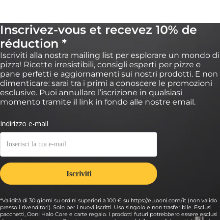
Inscrivez-vous et recevez 10% de
réduction *
Iscriviti alla nostra mailing list per esplorare un mondo di
pizza! Ricette irresistibili, consigli esperti per pizze e
pane perfetti e aggiornamenti sui nostri prodotti. E non
dimenticare: sarai tra i primi a conoscere le promozioni
esclusive. Puoi annullare l’iscrizione in qualsiasi
momento tramite il link in fondo alle nostre email.
*Validità di 30 giorni su ordini superiori a 100 € su https://eu.ooni.com/it (non valido
presso i rivenditori). Solo per i nuovi iscritti. Uso singolo e non trasferibile. Esclusi
pacchetti, Ooni Halo Core e carte regalo. I prodotti futuri potrebbero essere esclusi