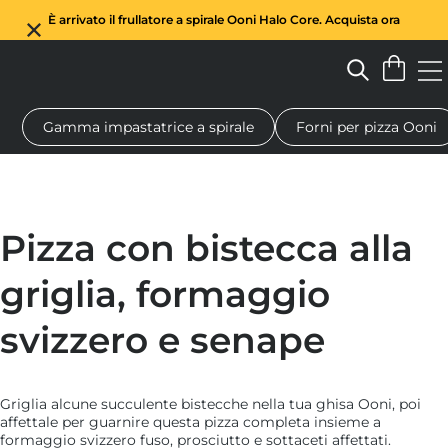
È arrivato il frullatore a spirale Ooni Halo Core. Acquista ora
Gamma impastatrice a spirale
Forni per pizza Ooni
Forno a legna per pizza
Impastatrice a spirale
Regali
Tagl
Pizza con bistecca alla
griglia, formaggio
svizzero e senape
Griglia alcune succulente bistecche nella tua ghisa Ooni, poi
affettale per guarnire questa pizza completa insieme a
formaggio svizzero fuso, prosciutto e sottaceti affettati.