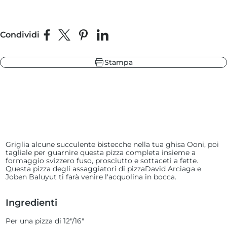
Condividi
ore
sa nera
Condividi su Facebook
Condividi su X
Fai pin su Pinterest
Condividi su LinkedIn
 ardesia
de delle Highlands
Stampa
ore
 ardesia
sa nera
de delle Highlands
Griglia alcune succulente bistecche nella tua ghisa Ooni, poi
tagliale per guarnire questa pizza completa insieme a
formaggio svizzero fuso, prosciutto e sottaceti a fette.
Questa pizza degli
assaggiatori di pizza
David Arciaga e
Joben Baluyut ti farà venire l'acquolina in bocca.
Ingredienti
Per una pizza di 12"/16"