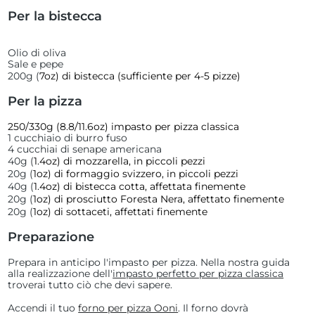
Per la bistecca
Olio di oliva
Sale e pepe
200g (
7oz) di bistecca (sufficiente per 4-5 pizze)
Per la pizza
250/330g (8.8/11.6oz) impasto per pizza classica
1 cucchiaio di burro fuso
4 cucchiai di senape americana
40g (
1.4oz) di mozzarella, in piccoli pezzi
20g (
1oz) di formaggio svizzero, in piccoli pezzi
40g (
1.4oz) di bistecca cotta, affettata finemente
20g (
1oz) di prosciutto Foresta Nera, affettato finemente
20g (
1oz) di sottaceti, affettati finemente
Preparazione
Prepara in anticipo l'impasto per pizza. N
ella nostra guida
alla realizzazione dell'
impasto perfetto per pizza classica
troverai tutto ciò che devi sapere.
Accendi
il tuo
forno per pizza Ooni
. Il forno dovrà