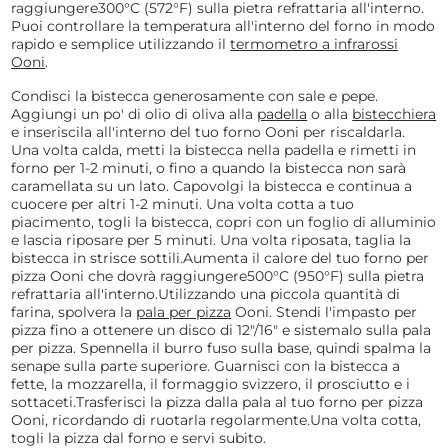
raggiungere
300°C (
572°F) sulla pietra refrattaria all'interno.
Puoi controllare la temperatura all'interno del forno in modo
rapido e semplice utilizzando il
termometro a infrarossi
Ooni
.
Condisci la bistecca generosamente con sale e pepe.
Aggiungi un po' di olio di oliva alla
padella
o alla
bistecchiera
e inseriscila all'interno del tuo forno Ooni per riscaldarla.
Una volta calda, metti la bistecca nella padella e rimetti in
forno per 1-2 minuti, o fino a quando la bistecca non sarà
caramellata su un lato. Capovolgi la bistecca e continua a
cuocere per altri 1-2 minuti. Una volta cotta a tuo
piacimento, togli la bistecca, copri con un foglio di alluminio
e lascia riposare per 5 minuti. Una volta riposata, taglia la
bistecca in strisce sottili.
Aumenta il calore del tuo forno per
pizza Ooni che dovrà raggiungere
500°C (
950°F) sulla pietra
refrattaria all'interno.
Utilizzando una piccola quantità di
farina, spolvera la
pala per pizza
Ooni. Stendi l'impasto per
pizza fino a ottenere un disco di 12"/16" e sistemalo sulla pala
per pizza. Spennella il burro fuso sulla base, quindi spalma la
senape sulla parte superiore. Guarnisci con la bistecca a
fette, la mozzarella, il formaggio svizzero, il prosciutto e i
sottaceti.
Trasferisci la pizza dalla pala al tuo forno per pizza
Ooni, ricordando di ruotarla regolarmente.
Una volta cotta,
togli la pizza dal forno e servi subito.