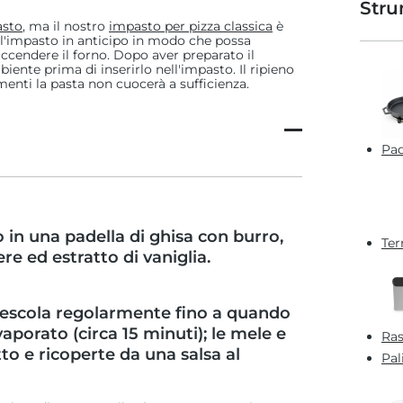
Stru
asto
, ma il nostro
impasto per pizza classica
è
e l'impasto in anticipo in modo che possa
ccendere il forno. Dopo aver preparato il
iente prima di inserirlo nell'impasto. Il ripieno
menti la pasta non cuocerà a sufficienza.
Pad
o in una padella di ghisa con burro,
Ter
e ed estratto di vaniglia.
mescola regolarmente fino a quando
vaporato (circa 15 minuti); le mele e
Ras
to e ricoperte da una salsa al
Pal