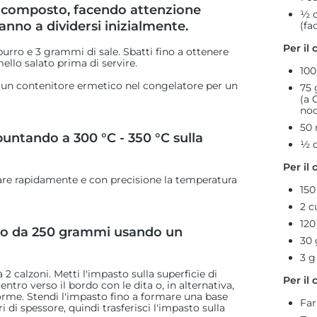
l composto, facendo attenzione
½ c
anno a dividersi inizialmente.
(fa
Per il
rro e 3 grammi di sale. Sbatti fino a ottenere
mello salato prima di servire.
100
n un contenitore ermetico nel congelatore per un
75 
(a 
noc
50 
puntando a 300 °C - 350 °C sulla
½ c
Per il 
lare rapidamente e con precisione la temperatura
150
2 c
120
asto da 250 grammi usando un
30 
3 g
 calzoni. Metti l'impasto sulla superficie di
Per il 
entro verso il bordo con le dita o, in alternativa,
forme. Stendi l'impasto fino a formare una base
Far
 di spessore, quindi trasferisci l'impasto sulla