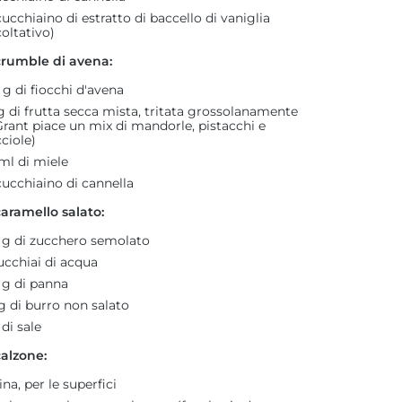
ucchiaino di estratto di baccello di vaniglia
coltativo)
 crumble di avena:
 g di fiocchi d'avena
g di frutta secca mista, tritata grossolanamente
Grant piace un mix di mandorle, pistacchi e
ciole)
ml di miele
ucchiaino di cannella
caramello salato:
 g di zucchero semolato
ucchiai di acqua
 g di panna
g di burro non salato
 di sale
calzone:
ina, per le superfici