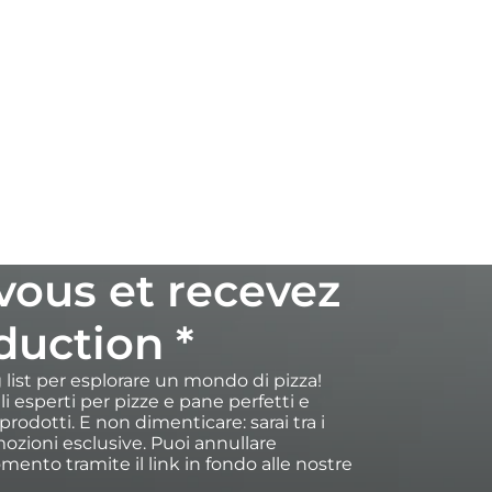
-vous et recevez
duction *
ng list per esplorare un mondo di pizza!
igli esperti per pizze e pane perfetti e
rodotti. E non dimenticare: sarai tra i
ozioni esclusive. Puoi annullare
omento tramite il link in fondo alle nostre