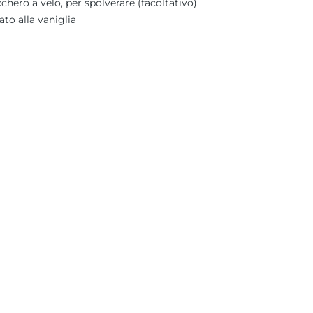
chero a velo, per spolverare (facoltativo)
ato alla vaniglia