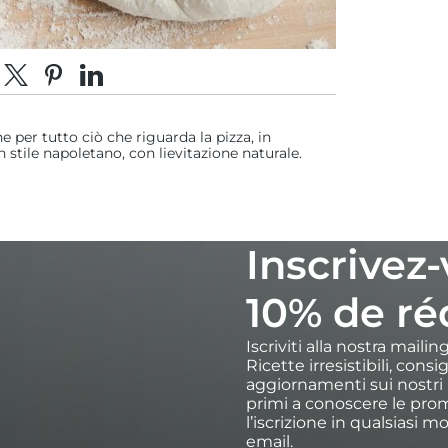
dividi su Facebook
Condividi su X
Fai pin su Pinterest
Condividi su LinkedIn
calzone non si attacchi, quindi
 per tutto ciò che riguarda la pizza, in
ogni 30 secondi con il palino, fino a
n stile napoletano, con lievitazione naturale.
.
taglia a metà e servi caldo con una
lato.
Inscrivez
10% de ré
Iscriviti alla nostra maili
Ricette irresistibili, cons
aggiornamenti sui nostri p
primi a conoscere le prom
l’iscrizione in qualsiasi m
email.