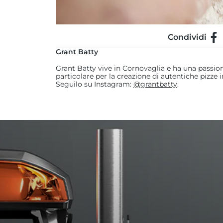
Condividi
Con
10:
Grant Batty
Scuoti la pala per controllare che il 
Grant Batty vive in Cornovaglia e ha una passione
inforna per circa 3 minuti, ruotando 
particolare per la creazione di autentiche pizze i
quando non è completamente cotto
Seguilo su Instagram:
@grantbatty
.
11:
Sforna, cospargi di zucchero a velo, 
pallina di gelato e altro caramello sa