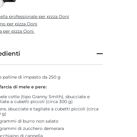
ella professionale per pizza Ooni
no per pizza Ooni
a per pizza Ooni
edienti
 palline di impasto da 250 g
 farcia di mele e pere:
ele cotte (tipo Granny Smith), sbucciate e
liate a cubetti piccoli (circa 300 g)
ere, sbucciate e tagliate a cubetti piccoli (circa
 g)
grammi di burro non salato
grammi di zucchero demerara
ucchiaino di cannella