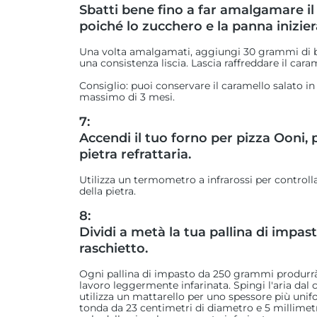
Sbatti bene fino a far amalgamare i
poiché lo zucchero e la panna inizier
Una volta amalgamati, aggiungi 30 grammi di bu
una consistenza liscia. Lascia raffreddare il cara
Consiglio: puoi conservare il caramello salato i
massimo di 3 mesi.
7:
Accendi il tuo forno per pizza Ooni, 
pietra refrattaria.
Utilizza un termometro a infrarossi per control
della pietra.
8:
Dividi a metà la tua pallina di imp
raschietto.
Ogni pallina di impasto da 250 grammi produrrà 2
lavoro leggermente infarinata. Spingi l'aria dal c
utilizza un mattarello per uno spessore più uni
tonda da 23 centimetri di diametro e 5 millimetri