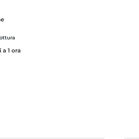
ne
ottura
 a 1 ora