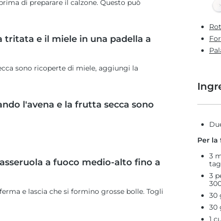
rima di preparare il calzone. Questo può
Rot
a tritata e il miele in una padella a
For
Pal
ecca sono ricoperte di miele, aggiungi la
Ingr
ando l'avena e la frutta secca sono
Due
Per la
3 m
casseruola a fuoco medio-alto fino a
tag
3 p
300
erma e lascia che si formino grosse bolle. Togli
30 
30 
1 c