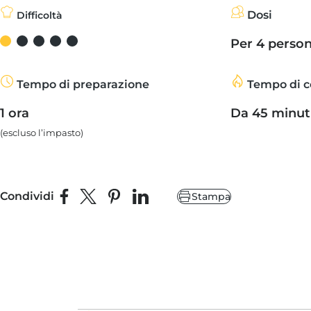
calzone, a cottura ultimata.
Dosi
Difficoltà
Per 4 perso
Tempo di preparazione
Tempo di c
1 ora
Da 45 minuti
(escluso l’impasto)
Condividi
Stampa
Condividi su Facebook
Condividi su X
Fai pin su Pinterest
Condividi su LinkedIn