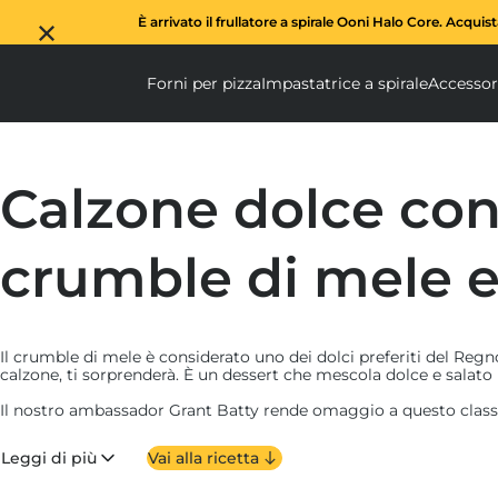
È arrivato il frullatore a spirale Ooni Halo Core. Acquis
Forni per pizza
Impastatrice a spirale
Accessor
Forni per pizza submen
Impas
Calzone dolce co
crumble di mele e
Il crumble di mele è considerato uno dei dolci preferiti del Regn
calzone, ti sorprenderà. È un dessert che mescola dolce e salato
Il nostro ambassador Grant Batty rende omaggio a questo classi
cuocendo la frutta nel burro, zucchero di canna e cannella. Poi c
croccante in cima, con miele e frutta secca tritata: un modo pe
Leggi di più
Vai alla ricetta
consistenza e croccantezza. E infine il caramello salato, compag
Noi amiamo arricchire il ripieno con una pallina di gelato e aggi