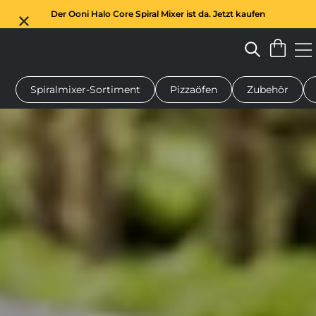
Der Ooni Halo Core Spiral Mixer ist da. Jetzt kaufen
Spiralmixer-Sortiment
Pizzaöfen
Zubehör
n-Pizzaofen
Teigmischer
Geschenke
Servierbretter
Schu