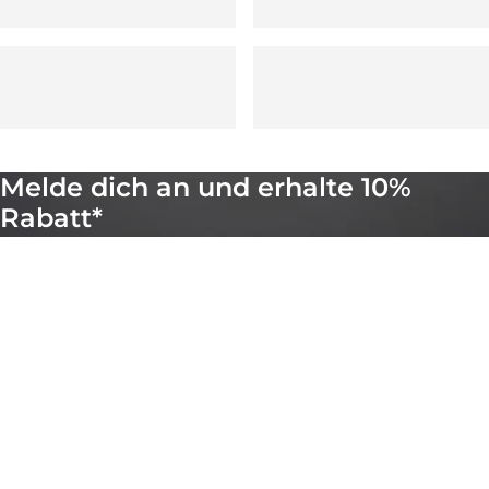
Melde dich an und erhalte 10%
Rabatt*
Trage dich in unsere Mailingliste ein, um tolle Rezepte,
Tipps zum Pizzabacken, Werbe-E-Mails und
Neuigkeiten von Ooni zu erhalten. Du kannst dich
jederzeit über den Link am Ende jeder unserer E-Mails
abmelden.