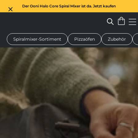
Der Ooni Halo Core Spiral Mixer ist da. Jetzt kaufen
Spiralmixer-Sortiment
Pizzaöfen
Zubehör
n-Pizzaofen
Teigmischer
Geschenke
Servierbretter
Schu