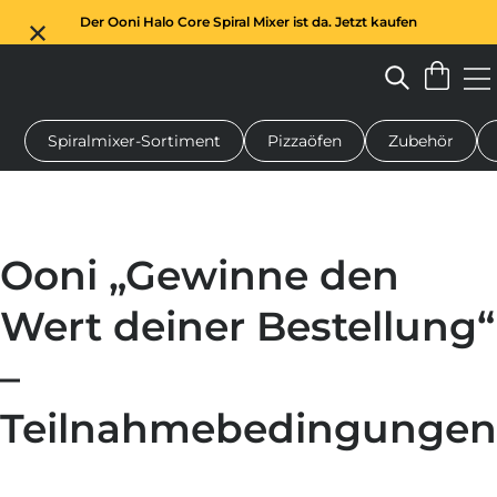
Der Ooni Halo Core Spiral Mixer ist da. Jetzt kaufen
Spiralmixer-Sortiment
Pizzaöfen
Zubehör
n-Pizzaofen
Teigmischer
Geschenke
Servierbretter
Schu
Ooni „Gewinne den
Wert deiner Bestellung“
–
Teilnahmebedingungen