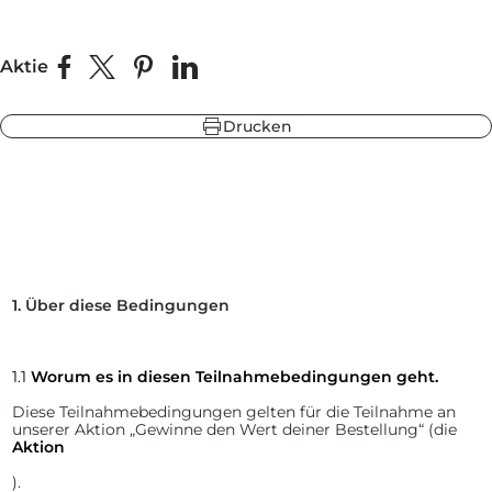
Aktie
Auf Facebook teilen
Teilen auf X
Auf Pinterest pinnen
Auf LinkedIn teilen
be
warzgrau
ieferblau
hlandgrün
Drucken
be
ieferblau
warzgrau
hlandgrün
1.
Über diese Bedingungen
1.1
Worum es in diesen Teilnahmebedingungen geht.
Diese Teilnahmebedingungen gelten für die Teilnahme an
unserer Aktion „Gewinne den Wert deiner Bestellung“ (die
Aktion
).