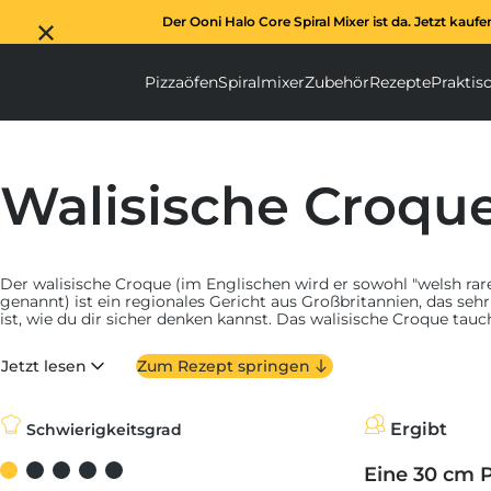
Der Ooni Halo Core Spiral Mixer ist da. Jetzt kaufe
Pizzaöfen
Spiralmixer
Zubehör
Rezepte
Praktis
Pizzaöfen submenu
Spiralmixer subm
Zubehör s
Walisische Croque
Der walisische Croque (im Englischen wird er sowohl "welsh rareb
genannt) ist ein regionales Gericht aus Großbritannien, das se
ist, wie du dir sicher denken kannst. Das walisische Croque tau
Hannah Glasse veröffentlichten Buch "The Art of Cookery Made P
Theorien über den Namen mit "rabbit" (Kaninchen) sind sehr unt
Jetzt lesen
Zum Rezept springen
die geringen Kosten für die Zubereitung des Gerichts anspielen, 
Gericht als Fleischersatz für diejenigen gedacht, die sich kein Fl
Name "Rarebit" ist ebenso zweideutig, aber er entstand wahrsch
Notwendigkeit heraus, zu bestätigen, dass das Gericht kein Fleisc
Ergibt
Schwierigkeitsgrad
Wales immer noch stark vertreten, da es ein traditionelles Gerich
eigenen nationalen Tag am 3. September).
Eine 30 cm 