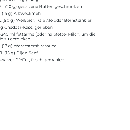
 EL (20 g) gesalzene Butter, geschmolzen
L (15 g) Allzweckmehl
L (90 g) Weißbier, Pale Ale oder Bernsteinbier
 g Cheddar-Käse, gerieben
-240 ml fettarme (oder halbfette) Milch, um die
e zu entdicken.
L (17 g) Worcestershiresauce
L (15 g) Dijon-Senf
warzer Pfeffer, frisch gemahlen