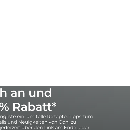
h an und
0% Rabatt*
ingliste ein, um tolle Rezepte, Tipps zum
ils und Neuigkeiten von Ooni zu
 jederzeit über den Link am Ende jeder