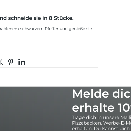
d schneide sie in 8 Stücke.
emahlenem schwarzem Pfeffer und genieße sie
acebook teilen
eilen auf X
Auf Pinterest pinnen
Auf LinkedIn teilen
Melde dic
erhalte 1
Trage dich in unsere Mail
Pizzabacken, Werbe-E-Ma
erhalten. Du kannst dich