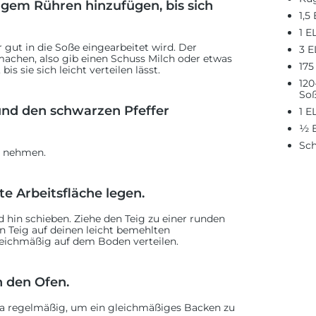
igem Rühren hinzufügen, bis sich
1,5
1 E
 gut in die Soße eingearbeitet wird. Der
3 E
achen, also gib einen Schuss Milch oder etwas
175
s sie sich leicht verteilen lässt.
120
Soß
und den schwarzen Pfeffer
1 E
½ E
Sch
d nehmen.
te Arbeitsfläche legen.
 hin schieben. Ziehe den Teig zu einer runden
 Teig auf deinen leicht bemehlten
leichmäßig auf dem Boden verteilen.
n den Ofen.
za regelmäßig, um ein gleichmäßiges Backen zu