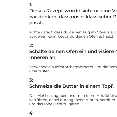
1:
Dieses Rezept würde sich für eine Vi
wir denken, dass unser klassischer P
passt.
Achte darauf, dass du deinen Teig im Voraus zu
aufgehen kann, bevor du deinen Ofen aufheizt.
2:
Schalte deinen Ofen ein und visiere
Inneren an.
Verwende ein Infrarotthermometer, um die Temp
überprüfen.
3:
Schmelze die Butter in einem Topf.
Das Mehl dazugeben und mit einem Holzlöffel od
verrühren, dabei durchgehend rühren, damit er 
um das rohe Mehl zu garen.
4: