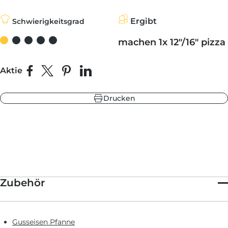
Ergibt
Schwierigkeitsgrad
be
warzgrau
machen 1x 12"/16" pizza
ieferblau
hlandgrün
Aktie
Auf Facebook teilen
Teilen auf X
Auf Pinterest pinnen
Auf LinkedIn teilen
Drucken
be
ieferblau
warzgrau
hlandgrün
Zubehör
Gusseisen Pfanne