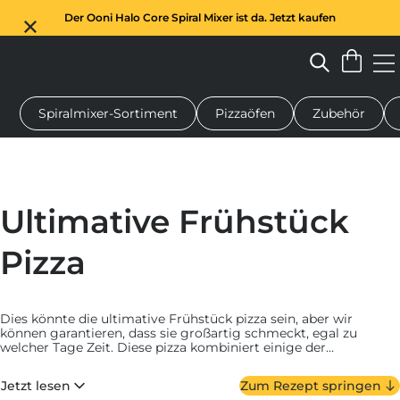
Der Ooni Halo Core Spiral Mixer ist da. Jetzt kaufen
Spiralmixer-Sortiment
Pizzaöfen
Zubehör
n-Pizzaofen
Teigmischer
Geschenke
Servierbretter
Schu
Ultimative Frühstück
Pizza
Dies könnte die ultimative Frühstück pizza sein, aber wir
können garantieren, dass sie großartig schmeckt, egal zu
welcher Tage Zeit. Diese pizza kombiniert einige der
wichtigsten „großen Frühstück Zutaten“ wie runny egg, Speck
und Tomaten – ein wahres morgen Wunder, das jeder probieren
Jetzt lesen
Zum Rezept springen
sollte.