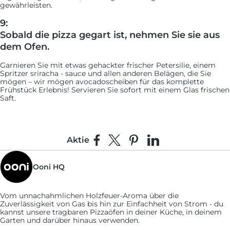
gewährleisten.
9:
Sobald die pizza gegart ist, nehmen Sie sie aus
dem Ofen.
Garnieren Sie mit etwas gehackter frischer Petersilie, einem
Spritzer sriracha - sauce und allen anderen Belägen, die Sie
mögen – wir mögen avocadoscheiben für das komplette
Frühstück Erlebnis! Servieren Sie sofort mit einem Glas frischen
Saft.
Aktie
Auf Facebook teilen
Teilen auf X
Auf Pinterest pinnen
Auf LinkedIn teilen
Ooni HQ
Vom unnachahmlichen Holzfeuer-Aroma über die
Zuverlässigkeit von Gas bis hin zur Einfachheit von Strom - du
kannst unsere tragbaren Pizzaöfen in deiner Küche, in deinem
Garten und darüber hinaus verwenden.