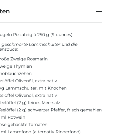
ten
ugeln Pizzateig à 250 g (9 ounces)
e geschmorte Lammschulter und die
ensauce:
roße Zweige Rosmarin
Zweige Thymian
noblauchzehen
sslöffel Olivenöl, extra nativ
 kg Lammschulter, mit Knochen
sslöffel Olivenöl, extra nativ
eelöffel (2 g) feines Meersalz
eelöffel (2 g) schwarzer Pfeffer, frisch gemahlen
 ml Rotwein
ose gehackte Tomaten
 ml Lammfond (alternativ Rinderfond)