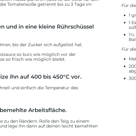
 die Tomatensoße getrennt bis zu 3 Tage im
Für di
1 g
1 E
en und in eine kleine Rührschüssel
süß
1¼ 
Bal
ren, bis der Zucker sich aufgelöst hat.
Für di
inzsauce so kurz wie möglich vor der
Meh
e so frisch wie möglich bleibt.
200
abg
ze ihn auf 400 bis 450°C vor.
300
nell und einfach die Temperatur des
 bemehlte Arbeitsfläche.
te zu den Rändern. Rolle den Teig zu einem
d lege ihn dann auf deinen leicht bemehlten