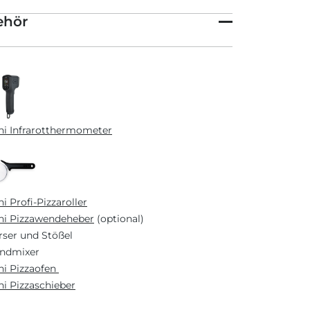
ehör
i Infrarotthermometer
i Profi-Pizzaroller
i Pizzawendeheber
(optional)
ser und Stößel
andmixer
i Pizzaofen
i Pizzaschieber