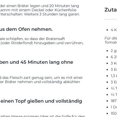
er einen Bräter legen und 20 Minuten lang
Zuta
 Lamm mit einem Deckel oder Küchenfolie
nterschalten. Weitere 3 Stunden lang garen.
aus dem Ofen nehmen.
4 K
Für di
ale schöpfen, so dass der Bratensaft
Tomat
(oder Rinderfond) hinzugeben und verrühren,
2 g
6 
ben und 45 Minuten lang ohne
3 K
3 E
1,3
 das Fleisch zart genug sein, um es mit einer
er Bräter nehmen und vollständig abkühlen
3 E
½ T
½ T
einen Topf gießen und vollständig
187
1 D
150
tten Masse pürieren (dies ist die Soße für den