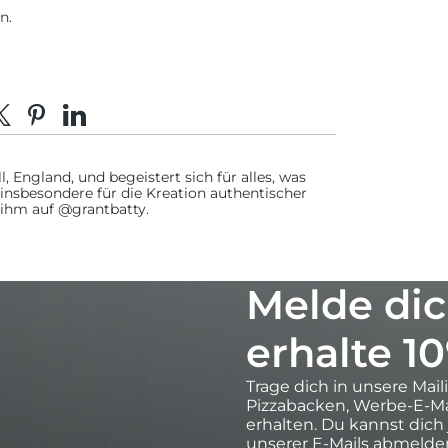
n.
acebook teilen
eilen auf X
Auf Pinterest pinnen
Auf LinkedIn teilen
 England, und begeistert sich für alles, was
 insbesondere für die Kreation authentischer
 ihm auf @grantbatty.
Melde dic
erhalte 1
Trage dich in unsere Mail
Pizzabacken, Werbe-E-Ma
erhalten. Du kannst dich
unserer E-Mails abmelde