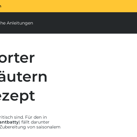
n
Der Ooni Halo Core Sp
che Anleitungen
enu
ubmenu
orter
äutern
ezept
tisch sind. Für den in
antbatty
) fällt darunter
 Zubereitung von saisonalem
gland ganz klar zu den
 kurzerhand zu einer Pizza