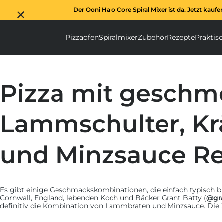
Der Ooni Halo Core Spiral Mixer ist da. Jetzt kaufe
Pizzaöfen
Spiralmixer
Zubehör
Rezepte
Praktis
Pizzaöfen submenu
Spiralmixer subm
Zubehör s
Pizza mit geschm
Lammschulter, Kr
und Minzsauce R
Es gibt einige Geschmackskombinationen, die einfach typisch bri
Cornwall, England, lebenden Koch und Bäcker Grant Batty (
@gr
definitiv die Kombination von Lammbraten und Minzsauce. Die
Lammfleisch - oft als traditionelles Sonntagsessen - zählt in En
kulinarischen Highlights des Jahres. Grant hat den Klassiker nun