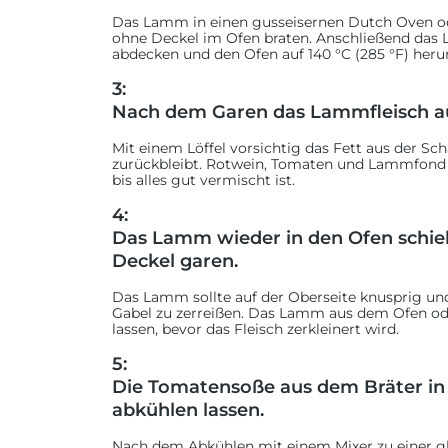
Das Lamm in einen gusseisernen Dutch Oven od
ohne Deckel im Ofen braten. Anschließend das
abdecken und den Ofen auf 140 °C (285 °F) heru
3:
Nach dem Garen das Lammfleisch 
Mit einem Löffel vorsichtig das Fett aus der Sch
zurückbleibt. Rotwein, Tomaten und Lammfond 
bis alles gut vermischt ist.
4:
Das Lamm wieder in den Ofen schie
Deckel garen.
Das Lamm sollte auf der Oberseite knusprig und
Gabel zu zerreißen. Das Lamm aus dem Ofen od
lassen, bevor das Fleisch zerkleinert wird.
5:
Die Tomatensoße aus dem Bräter in 
abkühlen lassen.
Nach dem Abkühlen mit einem Mixer zu einer gla