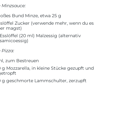
e Minzsauce:
roßes Bund Minze, etwa 25 g
sslöffel Zucker (verwende mehr, wenn du es
er magst)
Esslöffel (20 ml) Malzessig (alternativ
samicoessig)
e Pizza
:
l, zum Bestreuen
 g Mozzarella, in kleine Stücke gezupft und
etropft
 g geschmorte Lammschulter, zerzupft