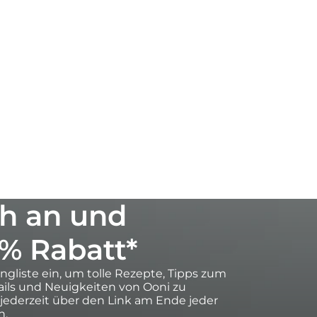
h an und
0% Rabatt*
ingliste ein, um tolle Rezepte, Tipps zum
ils und Neuigkeiten von Ooni zu
 jederzeit über den Link am Ende jeder
n.