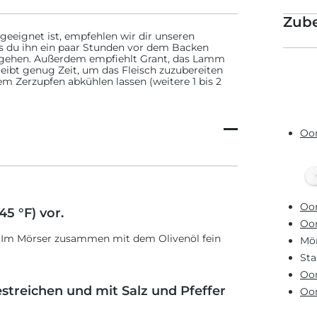
Zub
geeignet ist, empfehlen wir dir unseren
ass du ihn ein paar Stunden vor dem Backen
zugehen. Außerdem empfiehlt Grant, das Lamm
leibt genug Zeit, um das Fleisch zuzubereiten
m Zerzupfen abkühlen lassen (weitere 1 bis 2
Oon
Oon
5 °F) vor.
Oon
 Im Mörser zusammen mit dem Olivenöl fein
Mör
St
Oon
treichen und mit Salz und Pfeffer
Oon