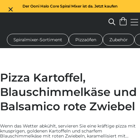
Der Ooni Halo Core Spiral Mixer ist da. Jetzt kaufen
Spiralmixer-Sortiment
Pizzaöfen
Zubehör
n-Pizzaofen
Teigmischer
Geschenke
Servierbretter
Schu
Pizza Kartoffel,
Blauschimmelkäse und
Balsamico rote Zwiebel
Wenn das Wetter abkühlt, servieren Sie eine kräftige pizza mit
knusprigen, goldenen Kartoffeln und scharfem
Blauschimmelkäse mit roten Zwiebeln, karamellisiert mit