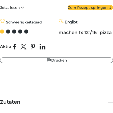
Balsamico-Essig. Es ist die ultimative Komfort - Mahlzeit.
Jetzt lesen
Zum Rezept springen
be
warzgrau
Ergibt
ieferblau
Schwierigkeitsgrad
hlandgrün
machen 1x 12"/16" pizza
Aktie
Auf Facebook teilen
Teilen auf X
Auf Pinterest pinnen
Auf LinkedIn teilen
be
ieferblau
Drucken
warzgrau
hlandgrün
Zutaten