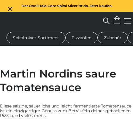
Der Ooni Halo Core Spiral Mixer ist da. Jetzt kaufen
Spiralmixer-Sortiment
Pizzaöfen
Zubehör
n-Pizzaofen
Teigmischer
Geschenke
Servierbretter
Schu
Martin Nordins saure
Tomatensauce
Diese salzige, säuerliche und leicht fermentierte Tomatensauce
ist ein einzigartiger Genuss zum Beträufeln deiner gebackenen
Pizza und vieles mehr.