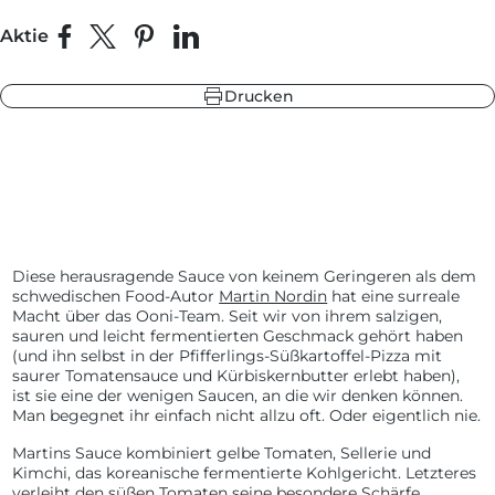
Aktie
Auf Facebook teilen
Teilen auf X
Auf Pinterest pinnen
Auf LinkedIn teilen
be
warzgrau
Drucken
ieferblau
hlandgrün
be
ieferblau
warzgrau
Diese herausragende Sauce von keinem Geringeren als dem
hlandgrün
schwedischen Food-Autor
Martin Nordin
hat eine surreale
Macht über das Ooni-Team. Seit wir von ihrem salzigen,
sauren und leicht fermentierten Geschmack gehört haben
(und ihn selbst in der Pfifferlings-Süßkartoffel-Pizza mit
saurer Tomatensauce und Kürbiskernbutter erlebt haben),
ist sie eine der wenigen Saucen, an die wir denken können.
Man begegnet ihr einfach nicht allzu oft. Oder eigentlich nie.
Martins Sauce kombiniert gelbe Tomaten, Sellerie und
Kimchi, das koreanische fermentierte Kohlgericht. Letzteres
verleiht den süßen Tomaten seine besondere Schärfe.