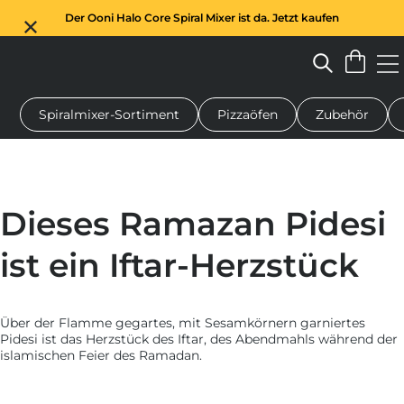
Der Ooni Halo Core Spiral Mixer ist da. Jetzt kaufen
Spiralmixer-Sortiment
Pizzaöfen
Zubehör
n-Pizzaofen
Teigmischer
Geschenke
Servierbretter
Schu
Dieses Ramazan Pidesi
ist ein Iftar-Herzstück
Über der Flamme gegartes, mit Sesamkörnern garniertes
Pidesi ist das Herzstück des Iftar, des Abendmahls während der
islamischen Feier des Ramadan.