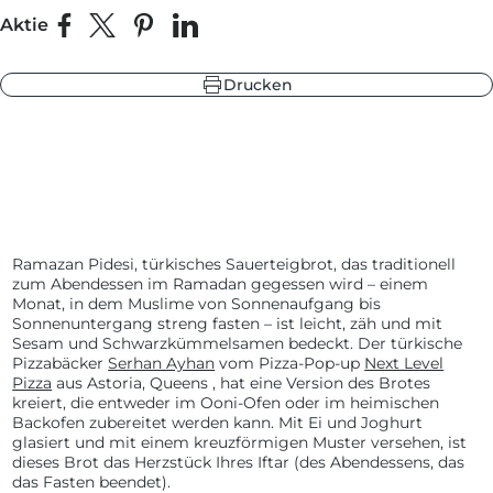
Aktie
Auf Facebook teilen
Teilen auf X
Auf Pinterest pinnen
Auf LinkedIn teilen
be
warzgrau
Drucken
ieferblau
hlandgrün
be
ieferblau
Ramazan Pidesi, türkisches Sauerteigbrot, das traditionell
warzgrau
zum Abendessen im Ramadan gegessen wird – einem
hlandgrün
Monat, in dem Muslime von Sonnenaufgang bis
Sonnenuntergang streng fasten – ist leicht, zäh und mit
Sesam und Schwarzkümmelsamen bedeckt. Der türkische
Pizzabäcker
Serhan Ayhan
vom Pizza-Pop-up
Next Level
Pizza
aus Astoria, Queens
, hat eine Version des Brotes
kreiert, die entweder im Ooni-Ofen oder im heimischen
Backofen zubereitet werden kann. Mit Ei und Joghurt
glasiert und mit einem kreuzförmigen Muster versehen, ist
dieses Brot das Herzstück Ihres Iftar (des Abendessens, das
das Fasten beendet).