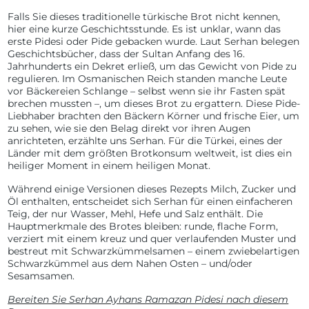
Falls Sie dieses traditionelle türkische Brot nicht kennen,
hier eine kurze Geschichtsstunde. Es ist unklar, wann das
erste Pidesi oder Pide gebacken wurde. Laut Serhan belegen
Geschichtsbücher, dass der Sultan Anfang des 16.
Jahrhunderts ein Dekret erließ, um das Gewicht von Pide zu
regulieren. Im Osmanischen Reich standen manche Leute
vor Bäckereien Schlange – selbst wenn sie ihr Fasten spät
brechen mussten –, um dieses Brot zu ergattern. Diese Pide-
Liebhaber brachten den Bäckern Körner und frische Eier, um
zu sehen, wie sie den Belag direkt vor ihren Augen
anrichteten, erzählte uns Serhan. Für die Türkei, eines der
Länder mit dem größten Brotkonsum weltweit, ist dies ein
heiliger Moment in einem heiligen Monat.
Während einige Versionen dieses Rezepts Milch, Zucker und
Öl enthalten, entscheidet sich Serhan für einen einfacheren
Teig, der nur Wasser, Mehl, Hefe und Salz enthält. Die
Hauptmerkmale des Brotes bleiben: runde, flache Form,
verziert mit einem kreuz und quer verlaufenden Muster und
bestreut mit Schwarzkümmelsamen – einem zwiebelartigen
Schwarzkümmel aus dem Nahen Osten – und/oder
Sesamsamen.
Bereiten Sie Serhan Ayhans Ramazan Pidesi nach diesem