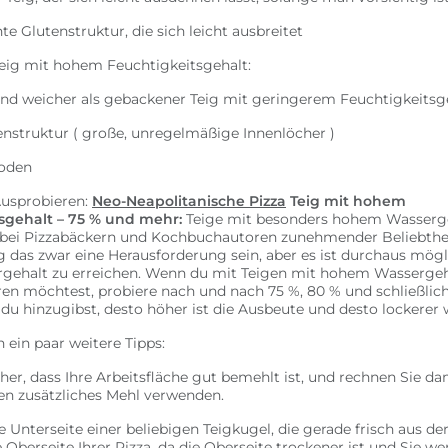
te Glutenstruktur, die sich leicht ausbreitet
eig mit hohem Feuchtigkeitsgehalt:
 und weicher als gebackener Teig mit geringerem Feuchtigkeitsg
nstruktur ( große, unregelmäßige Innenlöcher )
oden
usprobieren:
Neo-Neapolitanische Pizza
Teig mit hohem
sgehalt – 75 % und mehr:
Teige mit besonders hohem Wasserg
h bei Pizzabäckern und Kochbuchautoren zunehmender Beliebthei
das zwar eine Herausforderung sein, aber es ist durchaus mögl
gehalt zu erreichen. Wenn du mit Teigen mit hohem Wassergeh
en möchtest, probiere nach und nach 75 %, 80 % und schließlich
u hinzugibst, desto höher ist die Ausbeute und desto lockerer w
h ein paar weitere Tipps:
cher, dass Ihre Arbeitsfläche gut bemehlt ist, und rechnen Sie da
n zusätzliches Mehl verwenden.
e Unterseite einer beliebigen Teigkugel, die gerade frisch aus de
 Oberseite Ihrer Pizza, da die Oberseite trockener ist und Sie w