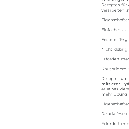
Rezepten für 
verarbeiten is
Eigenschafte
Einfacher zu
Festerer Teig
Nicht klebrig
Erfordert meh
Knusprigere 
Rezepte zum 
mittlerer Hyd
er etwas kleb
mehr Übung is
Eigenschaften
Relativ feste
Erfordert me