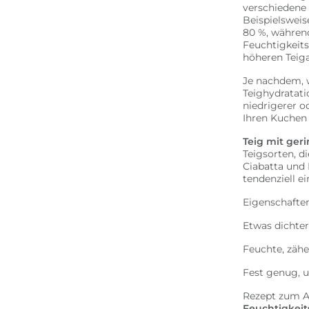
verschiedene 
Beispielsweis
80 %, währe
Feuchtigkeits
höheren Teig
Je nachdem, w
Teighydratati
niedrigerer o
Ihren Kuchen 
Teig mit ger
Teigsorten, d
Ciabatta und 
tendenziell e
Eigenschafte
Etwas dichter
Feuchte, zäh
Fest genug, 
Rezept zum A
Feuchtigkeit