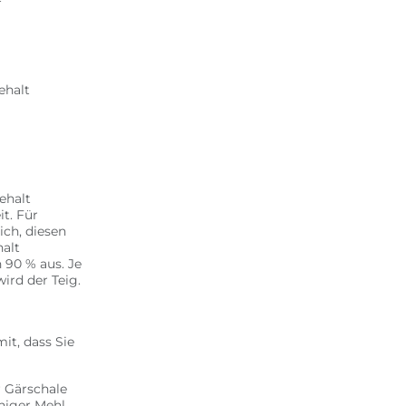
ehalt
ehalt
t. Für
ich, diesen
alt
 90 % aus. Je
ird der Teig.
mit, dass Sie
r Gärschale
eniger Mehl