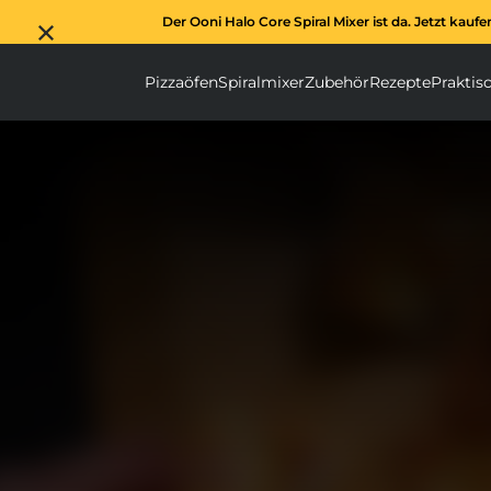
Der Ooni Halo Core Spiral Mixer ist da. Jetzt kaufe
Pizzaöfen
Spiralmixer
Zubehör
Rezepte
Praktis
Pizzaöfen submenu
Spiralmixer subm
Zubehör s