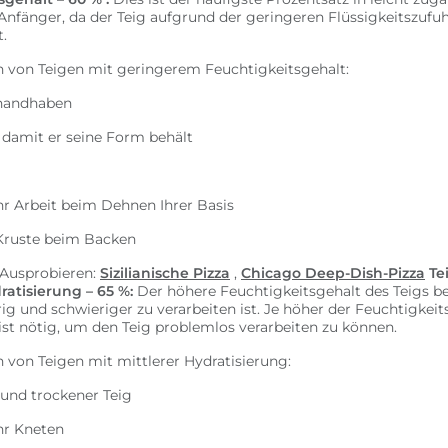
Anfänger, da der Teig aufgrund der geringeren Flüssigkeitszufuh
t.
n von Teigen mit geringerem Feuchtigkeitsgehalt:
 handhaben
, damit er seine Form behält
r Arbeit beim Dehnen Ihrer Basis
Kruste beim Backen
Ausprobieren:
Sizilianische Pizza
,
Chicago Deep-Dish-Pizza
Te
ratisierung – 65 %:
Der höhere Feuchtigkeitsgehalt des Teigs be
rig und schwieriger zu verarbeiten ist. Je höher der Feuchtigkeit
t nötig, um den Teig problemlos verarbeiten zu können.
 von Teigen mit mittlerer Hydratisierung:
r und trockener Teig
hr Kneten