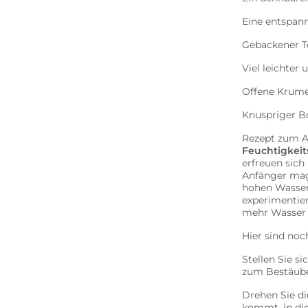
Eine entspann
Gebackener T
Viel leichter
Offene Krume
Knuspriger B
Rezept zum A
Feuchtigkeit
erfreuen sic
Anfänger mag 
hohen Wasser
experimentier
mehr Wasser d
Hier sind noc
Stellen Sie si
zum Bestäube
Drehen Sie di
kommt, in die