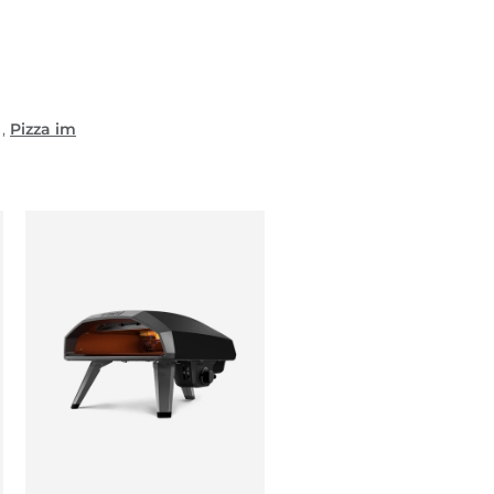
,
Pizza im