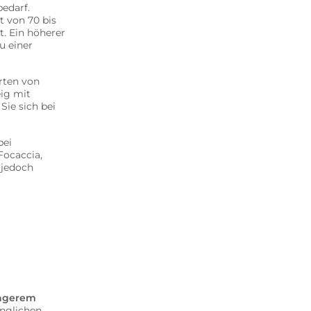
edarf.
t von 70 bis
t. Ein höherer
u einer
Arten von
eig mit
Sie sich bei
bei
Focaccia,
 jedoch
ingerem
änglichen