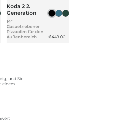
Koda 2 2.
Koda 16 1.
Generation
erblau
warzgrau
ochlandgrün
Schwarzgrau
Schieferblau
Hochlandgrün
Generation
14"
Gasbetriebener
16" gasbetriebener
Pizzaofen für den
Pizzaofen für den
Preis
Normaler Preis
Nor
Außenbereich
€449.00
Außenbereich
€59
rig, und Sie
it einem
hwert
t