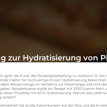
g zur Hydratisierung von P
 geht, die Kunst der Pizzateigherstellung zu meistern, ist die 
ender Faktor für hochwertige Pizzen. Hydratisierung bezeichnet
ndete Wassermenge im Verhältnis zur Mehlmenge und wird übli
geben. Beispielsweise ergibt ein Rezept mit 1000 Gramm Mehl 
 einen Pizzateig mit 60 % Hydratisierung. Warum also überhau
ng achten?
eitsgehalt hat große Auswirkungen auf den Teig und die Kruste