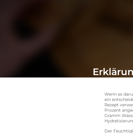
Erklärun
Wenn es darum
ein entscheid
Rezept verwe
Prozent ange
Gramm Wasser
Hydratisieru
Der Feuchtigk