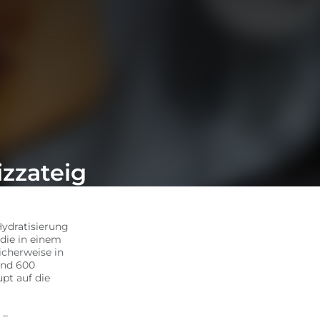
izzateig
Hydratisierung
 die in einem
cherweise in
und 600
pt auf die
 –