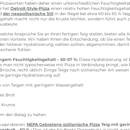
Pizzasorten haben daher einen unterschiedlichen Feuchtigkeitsb
e hat
Detroit-Style-Pizza
einen relativ hohen Feuchtigkeitsgehal
nd
der neapolitanische Stil
in der Regel bei etwa 60 bis 65 % lieg
gehalt macht nicht nur die Kruste leichter, sondern führt auch z
ausbeute.
elche Ansprüche Sie an Ihren fertigen Teig stellen, bieten alle 
onen Vorteile. Wir haben Ihnen die Entscheidung, ob Sie einen T
der höherer Hydratisierung wählen sollten, abgenommen, damit 
sicherer fühlen.
ingem Feuchtigkeitsgehalt – 50–57 %:
Diese Hydratisierung ist 
ie man nicht typischerweise mit Pizza in Verbindung bringt, wie 
Brioche, recht üblich. Einige Teige nach sizilianischer Art weisen
ine geringe Hydratisierung auf.
n von Teigen mit geringem Wassergehalt:
es Brot
e Krume
um den Belag zu halten
usprobieren:
NEPA Gebratene sizilianische Pizza
Teig mit ger
sgehalt – 60 %
:
Dies ist der häufigste Prozentsatz in leicht zug