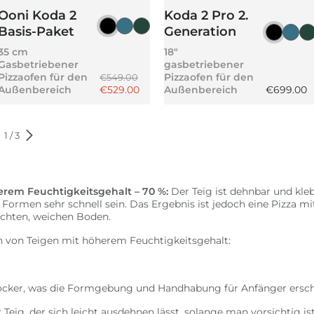
Ooni Koda 2
Koda 2 Pro 2.
Basis-Paket
Generation
rau
rblau
hlandgrün
Schwarzgrau
Schieferblau
Hochlandgrün
Schief
Sch
H
35 cm
18"
Gasbetriebener
gasbetriebener
is
Normaler Preis
Pizzaofen für den
Pizzaofen für den
€549.00
s
Angebotspreis
Normaler 
Außenbereich
€529.00
Außenbereich
€699.00
1
/
3
erem Feuchtigkeitsgehalt – 70 %:
Der Teig ist dehnbar und kleb
ormen sehr schnell sein. Das Ergebnis ist jedoch eine Pizza m
ichten, weichen Boden.
n von Teigen mit höherem Feuchtigkeitsgehalt:
locker, was die Formgebung und Handhabung für Anfänger ersc
 Teig, der sich leicht ausdehnen lässt, solange man vorsichtig is