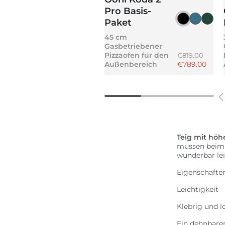
Pro Basis-
Paket
Schwarzg
Schiefe
Hoc
45 cm
Gasbetriebener
Normaler Pre
Pizzaofen für den
€819.00
Angebotsprei
Außenbereich
€789.00
Teig mit höh
müssen beim F
wunderbar le
Eigenschafte
Leichtigkeit
Klebrig und 
Ein dehnbarer