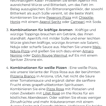
reichhaltigem Käse? Probieren Sie einen Aperitif mit
ausreichend Würze und Bitterkeit, um das Fett im
Belag auszugleichen. Ein Bitterorangenlikör, der sowohl
Bitterkeit als auch Süße vereint, ist die beste Wahl.
Kombinieren Sie eine
Peperoni-Pizza
mit
Chipotle-
Honig
mit einem
Aperol Spritz
oder
Campari
mit Soda.
Kombinationen für kräftige Aromen
: Kräftige und
würzige Toppings brauchen ein Getränk, das ihnen
standhält. Aperitifs mit milder Süße und einer leichten
Würze gleichen kräftige, würzige Aromen wie Salami,
Nduja oder scharfe Sauce aus. Machen Sie unsere
Mais-
Nduja-Pizza
und gießen Sie sich dazu einen
Amaro
Nonino
oder
Dolin Rouge Wermut
auf Eis mit einem
Spritzer Zitrone ein.
Kombinationen für weiße Pizzen
: Eine weiße Pizza,
wie unsere Variante der Pizza Rosa aus der berühmten
Pizzeria Bianco
in Arizona, USA, hat nicht die Säure
einer Tomatensauce und ergänzt daher die sanftere
Frucht eines grapefruitbetonten Spirituosen.
Kombinieren Sie eine
Pizza Rosa
mit Pistazien und
roten Zwiebeln mit
Lillet Rosé
on the Rocks für ein
köstliches Abendessen. Oder wählen Sie etwas weniger
Zitrusfrüchte und mehr Kräuteraromen mit einem