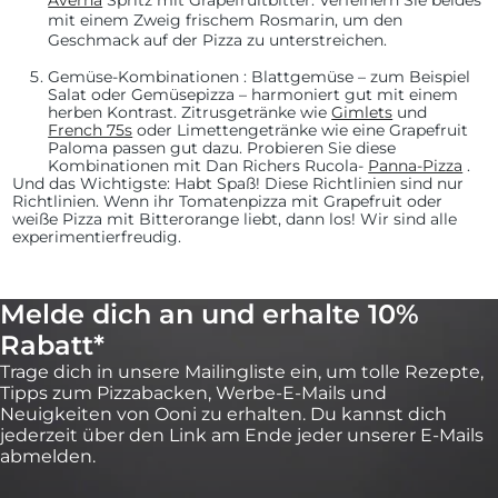
Averna
Spritz mit Grapefruitbitter. Verfeinern Sie beides
mit einem Zweig frischem Rosmarin, um den
Geschmack auf der Pizza zu unterstreichen.
Gemüse-Kombinationen
: Blattgemüse – zum Beispiel
Salat oder Gemüsepizza – harmoniert gut mit einem
herben Kontrast. Zitrusgetränke wie
Gimlets
und
French 75s
oder Limettengetränke wie eine Grapefruit
Paloma passen gut dazu. Probieren Sie diese
Kombinationen mit Dan Richers Rucola-
Panna-Pizza
.
Und das Wichtigste: Habt
Spaß! Diese Richtlinien sind nur
Richtlinien. Wenn ihr Tomatenpizza mit Grapefruit oder
weiße Pizza mit Bitterorange liebt, dann los! Wir sind alle
experimentierfreudig.
Melde dich an und erhalte 10%
Rabatt*
Trage dich in unsere Mailingliste ein, um tolle Rezepte,
Tipps zum Pizzabacken, Werbe-E-Mails und
Neuigkeiten von Ooni zu erhalten. Du kannst dich
jederzeit über den Link am Ende jeder unserer E-Mails
abmelden.