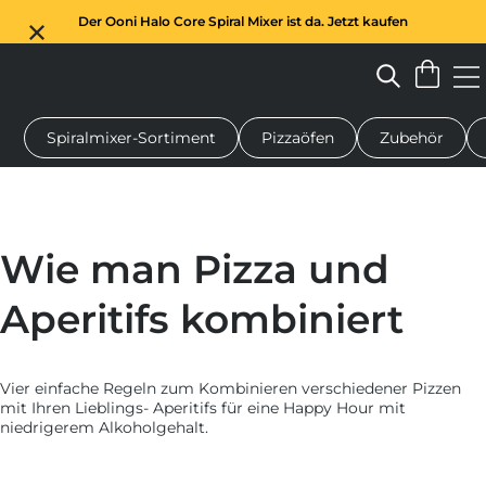
Der Ooni Halo Core Spiral Mixer ist da. Jetzt kaufen
Spiralmixer-Sortiment
Pizzaöfen
Zubehör
n-Pizzaofen
Teigmischer
Geschenke
Servierbretter
Schu
Wie man Pizza und
Aperitifs kombiniert
Vier einfache Regeln zum Kombinieren verschiedener Pizzen
mit Ihren Lieblings-
Aperitifs
für eine Happy Hour mit
niedrigerem Alkoholgehalt.