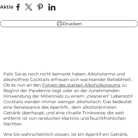
Aktie
Auf Facebook teilen
Teilen auf X
Auf Pinterest pinnen
Auf LinkedIn teilen
be
warzgrau
Drucken
ieferblau
hlandgrün
be
ieferblau
Falls Sie es noch nicht bemerkt haben: Alkoholarme und
warzgrau
alkoholfreie Cocktails erfreuen sich wachsender Beliebtheit.
hlandgrün
Ob es nun an den
Folgen des starken Alkoholkonsums
zu
Beginn der Pandemie liegt oder an der zunehmenden
Hinwendung der Millennials zu einem „cleaneren“ Lebensstil:
Cocktails werden immer weniger alkoholisch. Das bedeutet
eine Renaissance des Aperitifs
,
dem alkoholärmsten
Getränk überhaupt, und eine rituelle Trinkweise, die weit
entfernt ist von randvollen Martinis und feuchtfröhlichen
Nächten.
Wie Sie wahrscheinlich wissen, ist ein Aperitif
ein
Getränk,