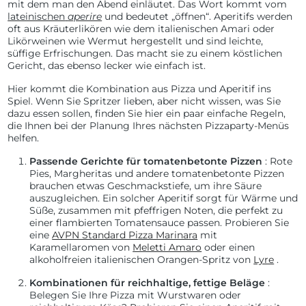
mit dem man den Abend einläutet. Das Wort kommt vom
lateinischen
aperire
und bedeutet „öffnen“. Aperitifs werden
oft aus Kräuterlikören wie dem italienischen Amari oder
Likörweinen wie Wermut hergestellt und sind leichte,
süffige Erfrischungen. Das macht sie zu einem köstlichen
Gericht, das ebenso lecker wie einfach ist.
Hier kommt die Kombination aus Pizza und Aperitif ins
Spiel. Wenn Sie Spritzer lieben, aber nicht wissen, was Sie
dazu essen sollen, finden Sie hier ein paar einfache Regeln,
die Ihnen bei der Planung Ihres nächsten Pizzaparty-Menüs
helfen.
Passende Gerichte für tomatenbetonte Pizzen
: Rote
Pies, Margheritas und andere tomatenbetonte Pizzen
brauchen etwas Geschmackstiefe, um ihre Säure
auszugleichen. Ein solcher Aperitif sorgt für Wärme und
Süße, zusammen mit pfeffrigen Noten, die perfekt zu
einer flambierten Tomatensauce passen. Probieren Sie
eine
AVPN Standard Pizza Marinara
mit
Karamellaromen von
Meletti Amaro
oder einen
alkoholfreien italienischen Orangen-Spritz von
Lyre
.
Kombinationen für reichhaltige, fettige Beläge
:
Belegen Sie Ihre Pizza mit Wurstwaren oder