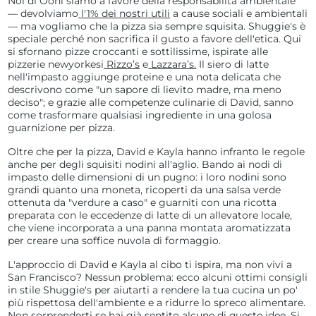
Noi di Ooni siamo a favore della responsabilità ambientale
— devolviamo
l'1% dei nostri utili
a cause sociali e ambientali
— ma vogliamo che la pizza sia sempre squisita. Shuggie's è
speciale perché non sacrifica il gusto a favore dell'etica. Qui
si sfornano pizze croccanti e sottilissime, ispirate alle
pizzerie newyorkesi
Rizzo’s
e
Lazzara’s.
Il siero di latte
nell'impasto aggiunge proteine e una nota delicata che
descrivono come "un sapore di lievito madre, ma meno
deciso"; e grazie alle competenze culinarie di David, sanno
come trasformare qualsiasi ingrediente in una golosa
guarnizione per pizza.
Oltre che per la pizza, David e Kayla hanno infranto le regole
anche per degli squisiti nodini all'aglio. Bando ai nodi di
impasto delle dimensioni di un pugno: i loro nodini sono
grandi quanto una moneta, ricoperti da una salsa verde
ottenuta da "verdure a caso" e guarniti con una ricotta
preparata con le eccedenze di latte di un allevatore locale,
che viene incorporata a una panna montata aromatizzata
per creare una soffice nuvola di formaggio.
L'approccio di David e Kayla al cibo ti ispira, ma non vivi a
San Francisco? Nessun problema: ecco alcuni ottimi consigli
in stile Shuggie's per aiutarti a rendere la tua cucina un po'
più rispettosa dell'ambiente e a ridurre lo spreco alimentare.
Non sorprenderti se hai già sentito alcune di queste idee. Si