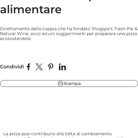
alimentare
ore
sa nera
 ardesia
Direttamente dalla coppia che ha fondato Shuggie's Trash Pie &
de delle Highlands
Natural Wine, ecco alcuni suggerimenti per preparare una pizza
ecosostenibile.
Condividi
ore
 ardesia
Condividi su Facebook
Condividi su X
Fai pin su Pinterest
Condividi su LinkedIn
sa nera
de delle Highlands
Stampa
La pizza può contribuire alla lotta al cambiamento