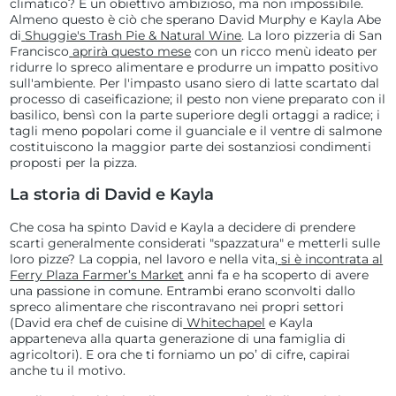
climatico? È un obiettivo ambizioso, ma non impossibile.
Almeno questo è ciò che sperano David Murphy e Kayla Abe
di
Shuggie's Trash Pie & Natural Wine
. La loro pizzeria di San
Francisco
aprirà questo mese
con un ricco menù ideato per
ridurre lo spreco alimentare e produrre un impatto positivo
sull'ambiente. Per l'impasto usano siero di latte scartato dal
processo di caseificazione; il pesto non viene preparato con il
basilico, bensì con la parte superiore degli ortaggi a radice; i
tagli meno popolari come il guanciale e il ventre di salmone
costituiscono la maggior parte dei sostanziosi condimenti
proposti per la pizza.
La storia di David e Kayla
Che cosa ha spinto David e Kayla a decidere di prendere
scarti generalmente considerati "spazzatura" e metterli sulle
loro pizze? La coppia, nel lavoro e nella vita,
si è incontrata al
Ferry Plaza Farmer’s Market
anni fa e ha scoperto di avere
una passione in comune. Entrambi erano sconvolti dallo
spreco alimentare che riscontravano nei propri settori
(David era chef de cuisine di
Whitechapel
e Kayla
apparteneva alla quarta generazione di una famiglia di
agricoltori). E ora che ti forniamo un po’ di cifre, capirai
anche tu il motivo.