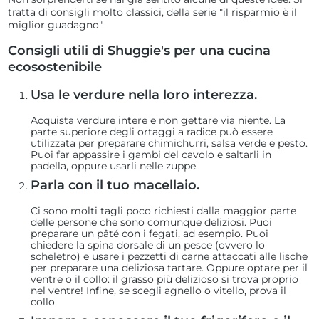
tratta di consigli molto classici, della serie "il risparmio è il
miglior guadagno".
Consigli utili di Shuggie's per una cucina
ecosostenibile
Usa le verdure nella loro interezza.
Acquista verdure intere e non gettare via niente. La
parte superiore degli ortaggi a radice può essere
utilizzata per preparare chimichurri, salsa verde e pesto.
Puoi far appassire i gambi del cavolo e saltarli in
padella, oppure usarli nelle zuppe.
Parla con il tuo macellaio.
Ci sono molti tagli poco richiesti dalla maggior parte
delle persone che sono comunque deliziosi. Puoi
preparare un
pâté
con i fegati, ad esempio. Puoi
chiedere la spina dorsale di un pesce (ovvero lo
scheletro) e usare i pezzetti di carne attaccati alle lische
per preparare una deliziosa tartare. Oppure optare per il
ventre o il collo: il grasso più delizioso si trova proprio
nel ventre! Infine, se scegli agnello o vitello, prova il
collo.