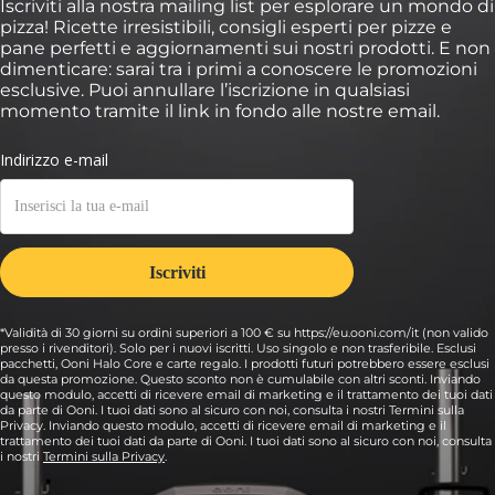
Iscriviti alla nostra mailing list per esplorare un mondo di
pizza! Ricette irresistibili, consigli esperti per pizze e
pane perfetti e aggiornamenti sui nostri prodotti. E non
dimenticare: sarai tra i primi a conoscere le promozioni
esclusive. Puoi annullare l’iscrizione in qualsiasi
momento tramite il link in fondo alle nostre email.
*Validità di 30 giorni su ordini superiori a 100 € su https://eu.ooni.com/it (non valido
presso i rivenditori). Solo per i nuovi iscritti. Uso singolo e non trasferibile. Esclusi
pacchetti, Ooni Halo Core e carte regalo. I prodotti futuri potrebbero essere esclusi
da questa promozione. Questo sconto non è cumulabile con altri sconti. Inviando
questo modulo, accetti di ricevere email di marketing e il trattamento dei tuoi dati
da parte di Ooni. I tuoi dati sono al sicuro con noi, consulta i nostri Termini sulla
Privacy. Inviando questo modulo, accetti di ricevere email di marketing e il
trattamento dei tuoi dati da parte di Ooni. I tuoi dati sono al sicuro con noi, consulta
i nostri
Termini sulla Privacy
.