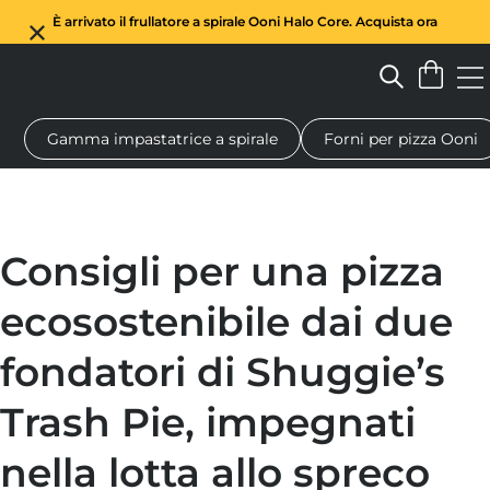
È arrivato il frullatore a spirale Ooni Halo Core. Acquista ora
Gamma impastatrice a spirale
Forni per pizza Ooni
Forno a legna per pizza
Impastatrice a spirale
Regali
Tagl
Consigli per una pizza
ecosostenibile dai due
fondatori di Shuggie’s
Trash Pie, impegnati
nella lotta allo spreco