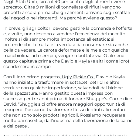
Negli Stati Uniti, circa il 40 per cento degli alimenti viene
sprecato. Oltre 9 milioni di tonnellate di rifiuti vengono
prodotti ancora prima che gli alimenti arrivino sugli scaffali
dei negozi o nei ristoranti. Ma perché avviene questo?
In breve, gli agricoltori devono gestire la domanda e l'offerta
e, a volte, non riescono a vendere l'eccedenza del raccolto.
Inoltre si dà sempre molta importanza all'estetica: si
pretende che la frutta e la verdura da consumare sia anche
bella da vedere. Le carote deformate e le mele con qualche
macchiolina, ad esempio, vengono buttate via. O almeno
questo capitava prima che David e Kayla (e altri come loro)
scendessero in campo.
Con il loro primo progetto,
Ugly Pickle Co.
, David e Kayla
hanno iniziato a trasformare in sottaceti cetrioli e altre
verdure con qualche imperfezione, salvandoli dal bidone
della spazzatura. Hanno gestito questa impresa con
successo per tre anni prima di fondare Shuggie’s. Come dice
David, “Shuggie's ci offre ancora maggiori opportunità di
recupero. Possiamo trasformare flussi di rifiuti alimentari
che non sono solo prodotti agricoli. Possiamo recuperare
molto dai caseifici, dall'industria della lavorazione della carne
e del pesce".