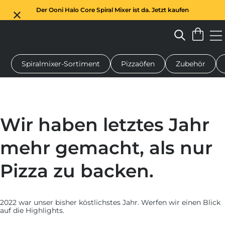
Der Ooni Halo Core Spiral Mixer ist da. Jetzt kaufen
Spiralmixer-Sortiment
Pizzaöfen
Zubehör
n-Pizzaofen
Teigmischer
Geschenke
Servierbretter
Schu
Wir haben letztes Jahr
mehr gemacht, als nur
Pizza zu backen.
2022 war unser bisher köstlichstes Jahr. Werfen wir einen Blick
auf die Highlights.