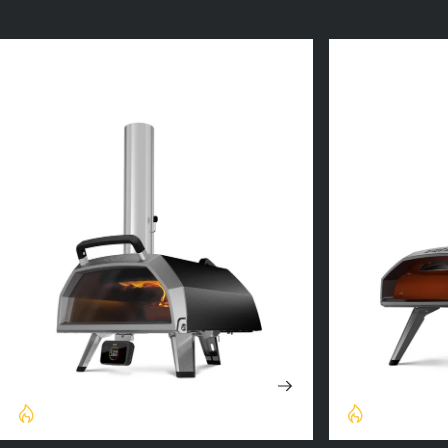
Karu
Koda
Forni multi-combustibile
Forni a gas