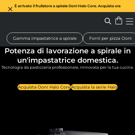
È arrivato il frullatore a spirale Ooni Halo Core. Acquista ora
Gamma impastatrice a spirale
Forni per pizza Ooni
Forno a legna per pizza
Impastatrice a spirale
Regali
Tagl
Potenza di lavorazione a spirale in
un'impastatrice domestica.
Tecnologia da pasticceria professionale, rinnovata per la tua cucina.
Acquista Ooni Halo Core
Acquista la serie Halo