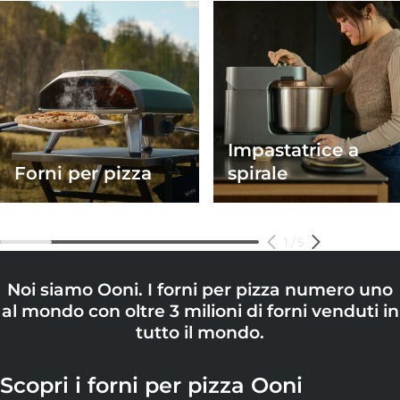
Impastatrice a
Volt 2
Ooni Halo Pro
Forni per pizza
spirale
Prepara pizza di qualità da ristorante con la semplice
Dai il benvenuto alla tecnologia di miscelazione a spirale
pressione.
professionale nella tua cucina.
1
/
5
Noi siamo Ooni. I forni per pizza numero uno
al mondo con oltre 3 milioni di forni venduti in
tutto il mondo.
Scopri i forni per pizza Ooni