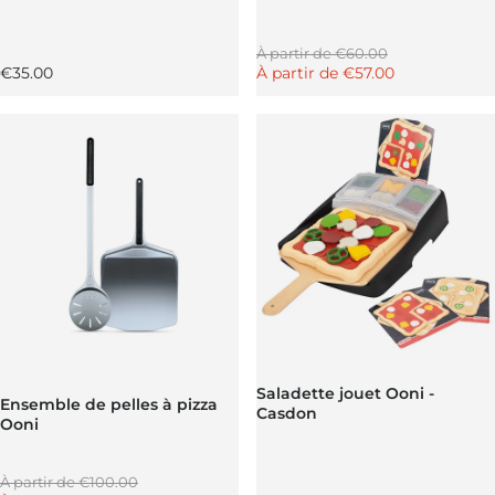
Prix régulier
À partir de
€60.00
Prix régulier
Prix promotionnel
€35.00
À partir de
€57.00
Saladette jouet Ooni -
Ensemble de pelles à pizza
Casdon
Ooni
Prix régulier
À partir de
€100.00