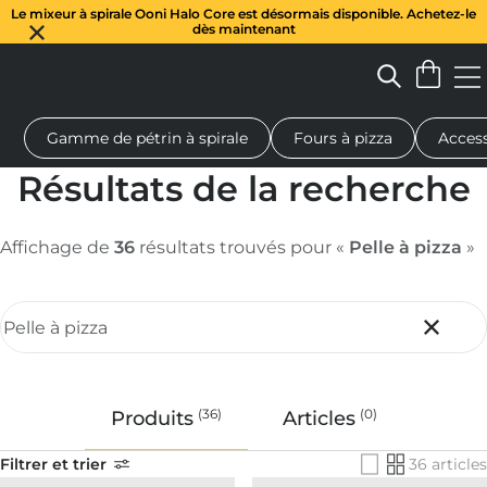
Le mixeur à spirale Ooni Halo Core est désormais disponible. Achetez-le
dès maintenant
Gamme de pétrin à spirale
Fours à pizza
Access
 à pizza au feu de bois
Pétrin à pâte
Cadeaux
Planches de se
Résultats de la recherche
Affichage de
36
résultats trouvés pour «
Pelle à pizza
»
Rechercher
(
36
)
(
0
)
Produits
Articles
Filtrer et trier
36 articles