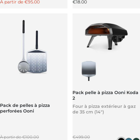
Prix promotionnel
Prix régulier
À partir de
€95.00
€18.00
Pack pelle à pizza Ooni Koda
2
Pack de pelles à pizza
Four à pizza extérieur à gaz
perforées Ooni
de 35 cm (14")
Prix régulier
Prix régulier
À partir de
€100.00
€499.00