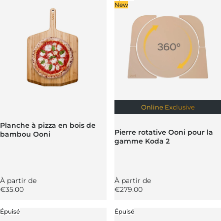
New
Online Exclusive
Planche à pizza en bois de
Pierre rotative Ooni pour la
bambou Ooni
gamme Koda 2
Prix régulier
Prix régulier
À partir de
À partir de
€35.00
€279.00
Épuisé
Épuisé