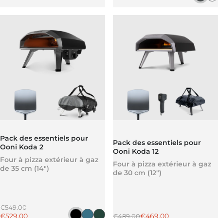
Pack des essentiels pour
Pack des essentiels pour
Ooni Koda 2
Ooni Koda 12
Four à pizza extérieur à gaz
Four à pizza extérieur à gaz
de 35 cm (14")
de 30 cm (12")
Prix régulier
€549.00
Prix promotionnel
Prix régulier
Prix promotionnel
€529.00
€469.00
€489.00