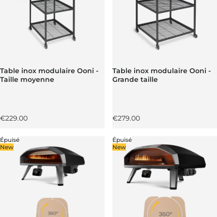
Table inox modulaire Ooni -
Table inox modulaire Ooni -
Taille moyenne
Grande taille
Prix régulier
Prix régulier
€229.00
€279.00
Épuisé
Épuisé
New
New