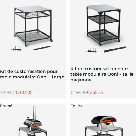
Kit de customisation pour
Kit de customisation pour
table modulaire Ooni - Taille
table modulaire Ooni - Large
moyenne
Prix régulier
Prix promotionnel
Prix régulier
Prix promotionnel
€303.05
€255.55
€319.00
€269.00
Épuisé
Épuisé