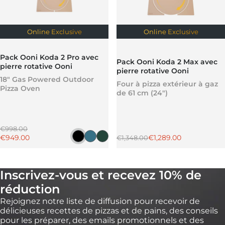
Online Exclusive
Online Exclusive
Pack Ooni Koda 2 Pro avec
Pack Ooni Koda 2 Max avec
pierre rotative Ooni
pierre rotative Ooni
18" Gas Powered Outdoor
Four à pizza extérieur à gaz
Pizza Oven
de 61 cm (24")
Prix régulier
€998.00
Prix promotionnel
Prix régulier
Prix promotionnel
€949.00
€1,289.00
€1,348.00
Noir fonte
Bleu ardoise
Vert sapin
Inscrivez-vous et recevez 10% de
réduction
Rejoignez notre liste de diffusion pour recevoir de
délicieuses recettes de pizzas et de pains, des conseils
pour les préparer, des emails promotionnels et des