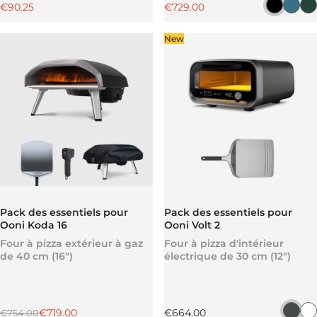
Prix promotionnel
€90.25
€729.00
Noir Fo
Bleu
V
New
Pack des essentiels pour
Pack des essentiels pour
Ooni Koda 16
Ooni Volt 2
Four à pizza extérieur à gaz
Four à pizza d'intérieur
de 40 cm (16")
électrique de 30 cm (12")
Prix régulier
Prix promotionnel
Prix régulier
€719.00
€664.00
€754.00
Char
P