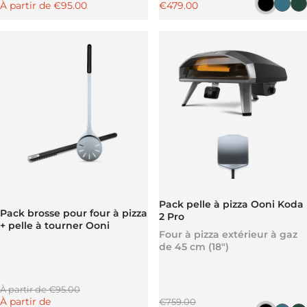
Prix promotionnel
Prix promotionnel
À partir de
€95.00
€479.00
Noir Fo
Bleu
V
Pack pelle à pizza Ooni Koda
Pack brosse pour four à pizza
2 Pro
+ pelle à tourner Ooni
Four à pizza extérieur à gaz
de 45 cm (18")
Prix régulier
À partir de
€95.00
Prix promotionnel
Prix régulier
À partir de
€759.00