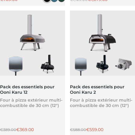
Noir fonte
Bleu ardoise
Vert sapin
Pack des essentiels pour
Pack des essentiels pour
Ooni Karu 12
Ooni Karu 2
Four à pizza extérieur multi-
Four à pizza extérieur multi-
combustible de 30 cm (12")
combustible de 30 cm (12")
Prix régulier
Prix promotionnel
Prix régulier
Prix promotionnel
€369.00
€559.00
€389.00
€588.00