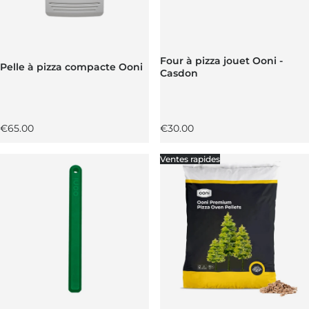
Four à pizza jouet Ooni -
Pelle à pizza compacte Ooni
Casdon
Prix régulier
Prix régulier
€65.00
€30.00
Ventes rapides