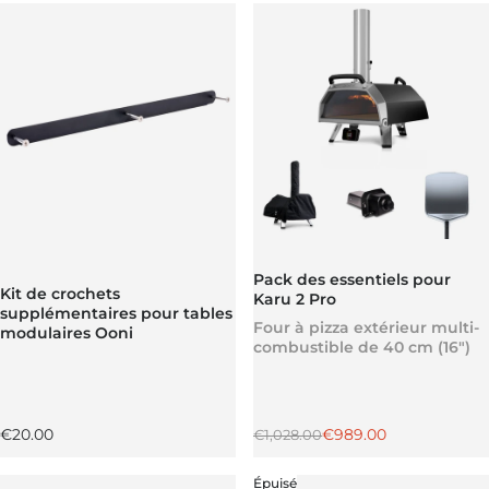
Pack des essentiels pour
Kit de crochets
Karu 2 Pro
supplémentaires pour tables
Four à pizza extérieur multi-
modulaires Ooni
combustible de 40 cm (16")
Prix régulier
Prix régulier
Prix promotionnel
€20.00
€989.00
€1,028.00
Épuisé