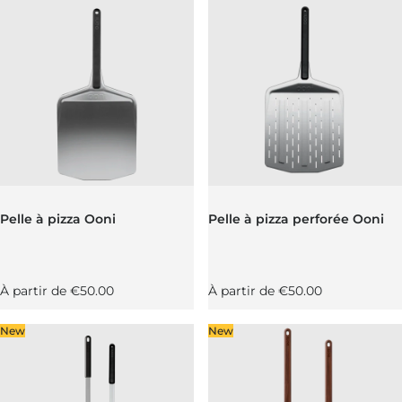
leur
 fonte
 ardoise
 sapin
leur
 ardoise
 fonte
Pelle à pizza Ooni
Pelle à pizza perforée Ooni
 sapin
Prix régulier
Prix régulier
À partir de
€50.00
À partir de
€50.00
New
New