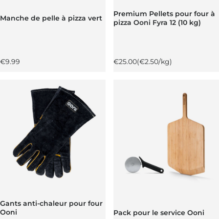
Premium Pellets pour four à
Manche de pelle à pizza vert
pizza Ooni Fyra 12 (10 kg)
Prix régulier
Prix régulier
Prix unitaire
€9.99
€25.00
(€2.50/kg)
Gants anti-chaleur pour four
Ooni
Pack pour le service Ooni