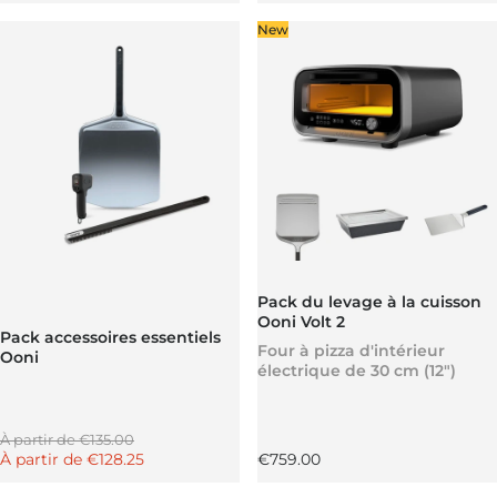
New
Pack du levage à la cuisson
Ooni Volt 2
Pack accessoires essentiels
Four à pizza d'intérieur
Ooni
électrique de 30 cm (12")
Prix régulier
À partir de
€135.00
Prix promotionnel
Prix régulier
À partir de
€128.25
€759.00