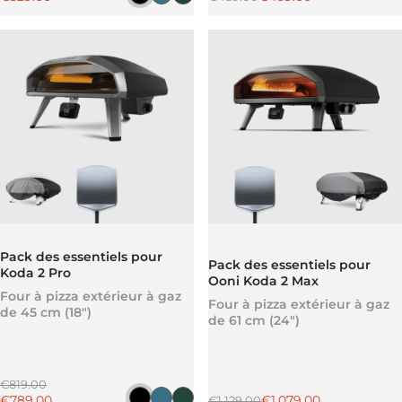
Noir fonte
Bleu ardoise
Vert sapin
Pack des essentiels pour
Pack des essentiels pour
Koda 2 Pro
Ooni Koda 2 Max
Four à pizza extérieur à gaz
Four à pizza extérieur à gaz
de 45 cm (18")
de 61 cm (24")
Prix régulier
€819.00
Prix promotionnel
Prix régulier
Prix promotionnel
€789.00
€1,079.00
€1,129.00