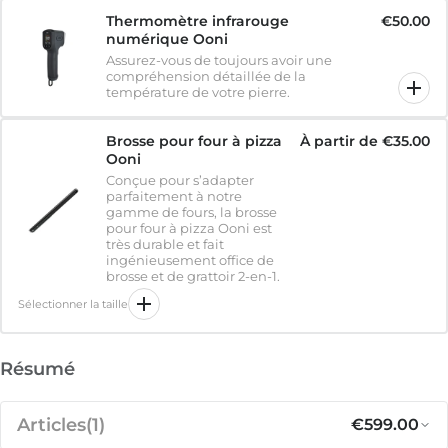
Thermomètre infrarouge
€50.00
numérique Ooni
Assurez-vous de toujours avoir une
compréhension détaillée de la
température de votre pierre.
Brosse pour four à pizza
À partir de
€35.00
Ooni
Conçue pour s’adapter
parfaitement à notre
gamme de fours, la brosse
pour four à pizza Ooni est
très durable et fait
ingénieusement office de
brosse et de grattoir 2-en-1.
Sélectionner la taille
Résumé
Articles
(1)
€599.00