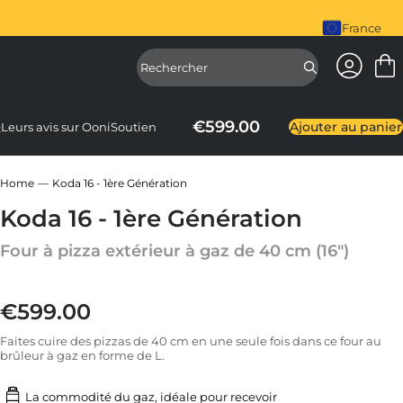
désormais disponible. Achetez-le dès maintenant
Le mixeur 
France
Accéder à
Accéder à la
€599.00
Ajouter au panier
Q
Leurs avis sur Ooni
Soutien
Home
Koda 16 - 1ère Génération
Koda 16 - 1ère Génération
Four à pizza extérieur à gaz de 40 cm (16")
€599.00
Prix régulier
Faites cuire des pizzas de 40 cm en une seule fois dans ce four au
brûleur à gaz en forme de L.
La commodité du gaz, idéale pour recevoir