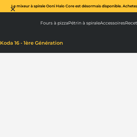
Le mixeur à spirale Ooni Halo Core est désormais disponible. Achete
Fours à pizza
Pétrin à spirale
Accessoires
Recet
Fours à pizza submenu
Pétrin à spi
Ac
Koda 16 - 1ère Génération