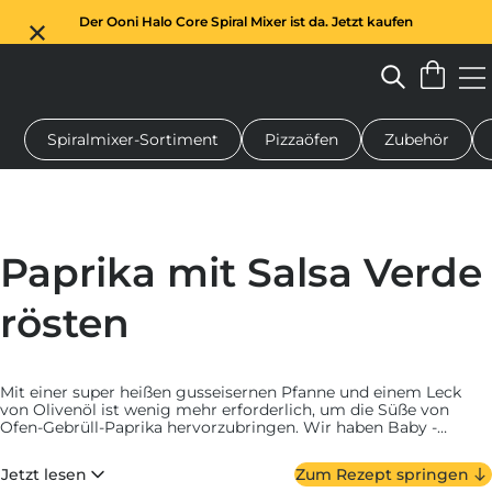
Der Ooni Halo Core Spiral Mixer ist da. Jetzt kaufen
Spiralmixer-Sortiment
Pizzaöfen
Zubehör
n-Pizzaofen
Teigmischer
Geschenke
Servierbretter
Schu
Paprika mit Salsa Verde
rösten
Mit einer super heißen gusseisernen Pfanne und einem Leck
von Olivenöl ist wenig mehr erforderlich, um die Süße von
Ofen-Gebrüll-Paprika hervorzubringen. Wir haben Baby -
Paprika für minimale Vorbereitung verwendet. Sie müssen
keine Samen entfernen oder das Choping -Brett herausholen.
Jetzt lesen
Zum Rezept springen
Fügen Sie sie einfach in Oonis Gusseisen -Brutzler -Pfanne