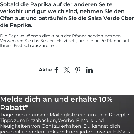
Sobald die Paprika auf der anderen Seite
verkohlt und gut weich sind, nehmen Sie den
Ofen aus und beträufeln Sie die Salsa Verde über
die Paprika.
Die Paprika können direkt aus der Pfanne serviert werden.
Verwenden Sie das Sizzler -Holzbrett, um die heiße Pfanne auf
Ihrem Esstisch auszuruhen.
Aktie
Auf Facebook teilen
Teilen auf X
Auf Pinterest pinnen
Auf LinkedIn teilen
Melde dich an und erhalte 10%
Rabatt*
Trage dich in unsere Mailingliste ein, um tolle Rezepte,
Tipps zum Pizzabacken, Werbe-E-Mails und
Neuigkeiten von Ooni zu erhalten. Du kannst dich
jederzeit über den Link am Ende jeder unserer E-Mails